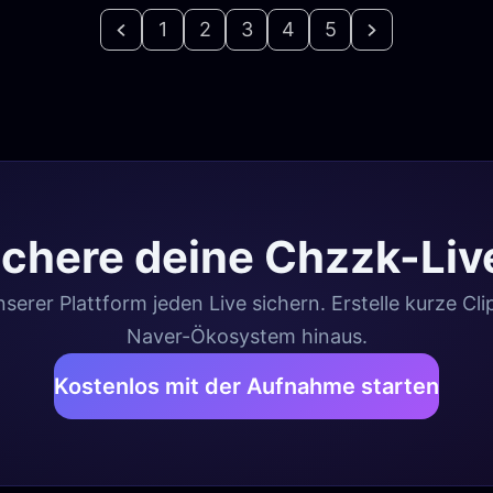
1
2
3
4
5
ichere deine Chzzk-Liv
serer Plattform jeden Live sichern. Erstelle kurze Cli
Naver-Ökosystem hinaus.
Kostenlos mit der Aufnahme starten