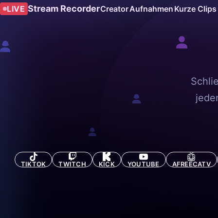
Stream Recorder
LIVE
Creator
Aufnahmen
Kurze Clips
Schli
jede
TIKTOK
TWITCH
KICK
YOUTUBE
AFREECATV