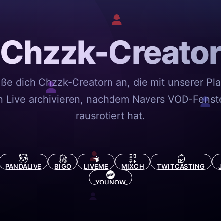
Chzzk-Creato
eße dich Chzzk-Creatorn an, die mit unserer Pla
n Live archivieren, nachdem Navers VOD-Fenste
rausrotiert hat.
PANDALIVE
BIGO
LIVEME
MIXCH
TWITCASTING
YOUNOW