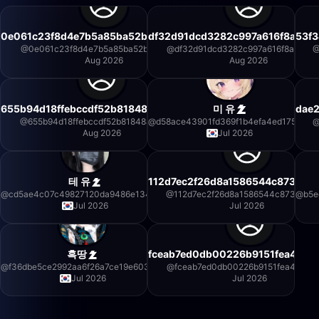
0e061c23f8d4e7b5a85ba52b7e18bd5b
df32d91dcd3282c997a616f8a7b7
53f3
@
0e061c23f8d4e7b5a85ba52b7e18bd5b
@
df32d91dcd3282c997a616f8a7b74
Aug 2026
Aug 2026
655b94d18ffebccdf52b81848a334a3d
미 유
dae
@
655b94d18ffebccdf52b81848a334a3d
@
d58ace43901fd369f1b4efa4ed175103
Aug 2026
Jul 2026
테 유
112d7ec2f26d8a1586544c873c148
@
cd5ae4c07c49827120da9486e13454f5
@
112d7ec2f26d8a1586544c873c1486
@
b5e
Jul 2026
Jul 2026
흑땅
fceab7ed0db00226b9151fea4b43
@
f36dbe5ce2992aa6f26a7ce19e6032c2
@
fceab7ed0db00226b9151fea4b439
Jul 2026
Jul 2026