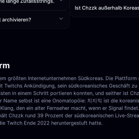
e lange Zufallsstrings.
Ist Chzzk außerhalb Korea
archivieren?
orm
dem größten Internetunternehmen Südkoreas. Die Plattform
it Twitchs Ankündigung, sein südkoreanisches Geschäft zu 
sten in einem Schritt portieren konnten, und seither ist C
 Name selbst ist eine Onomatopöie: 치지직 ist die koreanisch
lang, den ein alter Fernseher macht, wenn er Signal finde
ält Chzzk rund 39 Prozent der südkoreanischen Live-Strea
ie Twitch Ende 2022 heruntergestuft hatte.