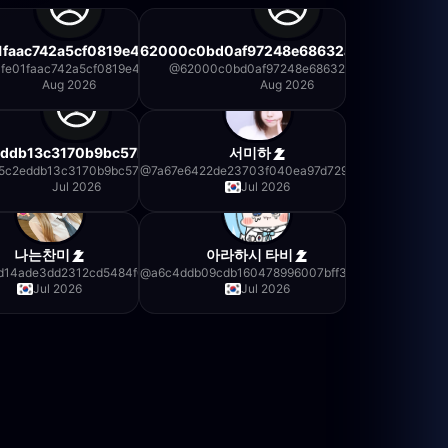
7
1faac742a5cf0819e42397de
62000c0bd0af97248e68632a02cefbb9
3fe01faac742a5cf0819e42397de
@
62000c0bd0af97248e68632a02cefbb9
Aug 2026
Aug 2026
eddb13c3170b9bc57b9e57271
서미하
5c2eddb13c3170b9bc57b9e57271
@
7a67e6422de23703f040ea97d7296aad
Jul 2026
Jul 2026
나는찬미
아라하시 타비
d14ade3dd2312cd5484f0013
@
a6c4ddb09cdb160478996007bff35296
Jul 2026
Jul 2026