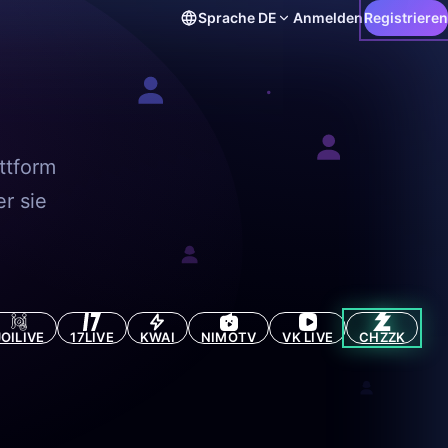
Sprache
DE
Anmelden
Registrieren
r
ttform
r sie
JOILIVE
17LIVE
KWAI
NIMOTV
VK LIVE
CHZZK