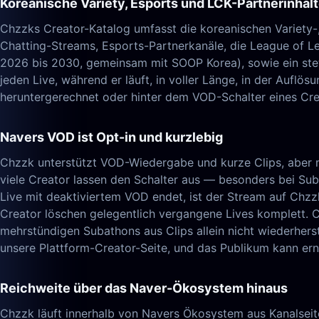
Koreanische Variety, Esports und LCK-Partnerinhal
Chzzks Creator-Katalog umfasst die koreanischen Variety-
Chatting-Streams, Esports-Partnerkanäle, die League of 
2026 bis 2030, gemeinsam mit SOOP Korea), sowie ein steti
jeden Live, während er läuft, in voller Länge, in der Auflös
heruntergerechnet oder hinter dem VOD-Schalter eines Cre
Navers VOD ist Opt-in und kurzlebig
Chzzk unterstützt VOD-Wiedergabe und kurze Clips, aber m
viele Creator lassen den Schalter aus — besonders bei Sub
Live mit deaktiviertem VOD endet, ist der Stream auf Chzz
Creator löschen gelegentlich vergangene Lives komplett. 
mehrstündigen Subathons aus Clips allein nicht wiederherst
unsere Plattform-Creator-Seite, und das Publikum kann er
Reichweite über das Naver-Ökosystem hinaus
Chzzk läuft innerhalb von Navers Ökosystem aus Kanalsei