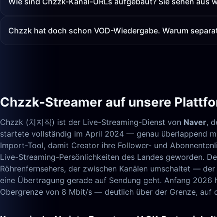
Wie sind Chzzk-Kanal-URLs aufgebaut? Sie sehen aus wi
Chzzk hat doch schon VOD-Wiedergabe. Warum separat 
Chzzk-Streamer auf unsere Plattf
Chzzk (치지직) ist der Live-Streaming-Dienst von
Naver
, 
startete vollständig im April 2024 — genau überlappend m
Import-Tool, damit Creator ihre Follower- und Abonnentenli
Live-Streaming-Persönlichkeiten des Landes geworden. Der
Röhrenfernsehers, der zwischen Kanälen umschaltet — der K
eine Übertragung gerade auf Sendung geht. Anfang 2026 h
Obergrenze von 8 Mbit/s — deutlich über der Grenze, auf d