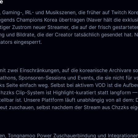
te
, Gaming-, IRL- und Musikszenen, die früher auf Twitch Ko
Legends Champions Korea übertragen (Naver hält die exklu
ger Zustrom neuer Streamer, die auf der frisch gestartete
ung und Bildrate, die der Creator tatsächlich gesendet hat. 
ators eingesperrt.
it zwei Einschränkungen, auf die koreanische Archivare s
athons, Sponsoren-Sessions und Events, die sie nicht für 
ks Seite einfach weg. Selbst bei aktivem VOD ist die Aufbe
Chzzks Clip-System ist Highlight-kuratiert statt langform
ellbar ist. Unsere Plattform läuft unabhängig von all dem: 
neut zuschauen, selbst nachdem der Stream aus Chzzks eig
ten, Tongnamoo Power Zuschauerbindung und Integrationen 