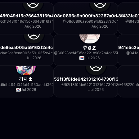
4543
48f049d15c76643816fa49acfee6
08d0896a9b909fb82287a0d4ee73082
8f433fe0
543
@
53f348f049d15c76643816fa49acfee6
@
08d0896a9b909fb82287a0d4ee730827
@
8f43
Aug 2026
Aug 2026
2de8eaa005a59163f2e4c045e1aa1
츄경
941e5c2
@
dae2de8eaa005a59163f2e4c045e1aa1
@
36828bef4f35ca221b98c7b4dc55b218
@
941e
Jul 2026
Jul 2026
6fc
강지
52f13f0fde6421312164730f1332a5f1
fc
d5db484d04faf4d150aedd362f34b
@
52f13f0fde6421312164730f1332a5f1
@
168220af
Jul 2026
Jul 2026
9a43
a43