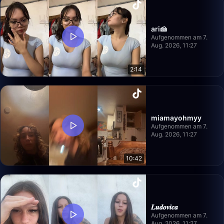
ari🍰
Aufgenommen am 7.
Aug. 2026, 11:27
2:14
miamayohmyy
Aufgenommen am 7.
Aug. 2026, 11:27
10:42
𝑳𝒖𝒅𝒐𝒗𝒊𝒄𝒂
Aufgenommen am 7.
Aug. 2026, 11:27