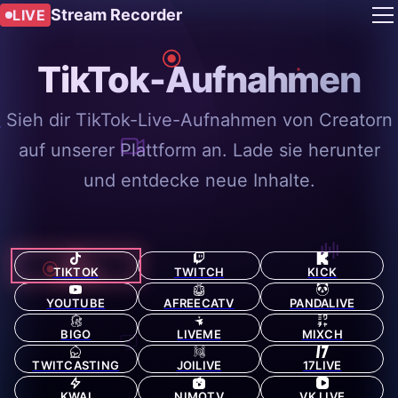
Stream Recorder
LIVE
TikTok-Aufnahmen
Sieh dir TikTok-Live-Aufnahmen von Creatorn
auf unserer Plattform an. Lade sie herunter
und entdecke neue Inhalte.
TIKTOK
TWITCH
KICK
YOUTUBE
AFREECATV
PANDALIVE
BIGO
LIVEME
MIXCH
TWITCASTING
JOILIVE
17LIVE
KWAI
NIMOTV
VK LIVE