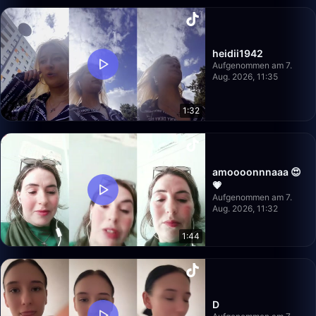
heidii1942
Aufgenommen am 7.
Aug. 2026, 11:35
1:32
amoooonnnaaa 😍
💗
Aufgenommen am 7.
Aug. 2026, 11:32
1:44
D