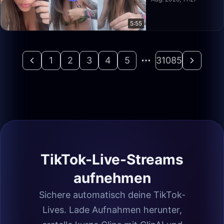
5:55
1
2
3
4
5
31085
TikTok-Live-Streams
aufnehmen
Sichere automatisch deine TikTok-
Lives. Lade Aufnahmen herunter,