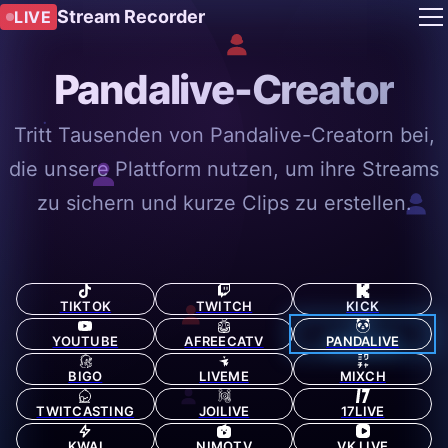
Stream Recorder
LIVE
Pandalive-Creator
Tritt Tausenden von Pandalive-Creatorn bei,
die unsere Plattform nutzen, um ihre Streams
zu sichern und kurze Clips zu erstellen.
TIKTOK
TWITCH
KICK
YOUTUBE
AFREECATV
PANDALIVE
BIGO
LIVEME
MIXCH
TWITCASTING
JOILIVE
17LIVE
KWAI
NIMOTV
VK LIVE