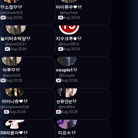
♡소정♡
마이쮸우❤️
@
kokwert06
@
mychew
Aug 2026
Aug 2026
놀이터♔박양
지수크루♚
@
qwer0431
@
kkyy9613
Aug 2026
Aug 2026
아루♡
couple1
@
aru1003
@
Couple
Aug 2026
Aug 2026
아이니쥬❤️
ღ유안ღ
@
kimjeewoo529
@
kk90kk
Aug 2026
Aug 2026
59라윤아❤️
미요☀