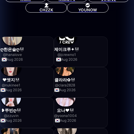
CHZZK
YOUNOW
ღ한은슬ღ
제이크루✦
@
hanalove
@
jcrewno1
Aug 2026
Aug 2026
❤️엣지
클라라✿
@
nukinee1
@
clara2828
Aug 2026
Aug 2026
❥쭈빈ღ
요나❤️
@
zzuvin
@
yoona1004
Aug 2026
Aug 2026