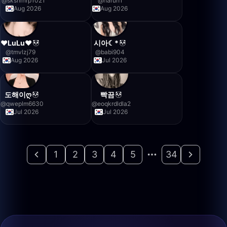
@
sksnrnrp1021
@
haruh1
Aug 2026
Aug 2026
♥LuLu♥
시아☾*
@
tmvlzj79
@
babi904
Aug 2026
Jul 2026
도해이ღ
빡끔
@
qweplm6630
@
eoqkrdldla2
Jul 2026
Jul 2026
1
2
3
4
5
34