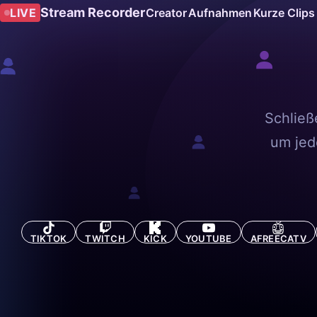
Stream Recorder
LIVE
Creator
Aufnahmen
Kurze Clips
Schließ
um jed
TIKTOK
TWITCH
KICK
YOUTUBE
AFREECATV