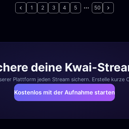
1
2
3
4
5
50
chere deine Kwai-Stre
erer Plattform jeden Stream sichern. Erstelle kurze 
Kostenlos mit der Aufnahme starten