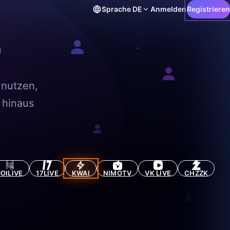
Sprache
DE
Anmelden
Registrieren
r
 nutzen,
 hinaus
JOILIVE
17LIVE
KWAI
NIMOTV
VK LIVE
CHZZK