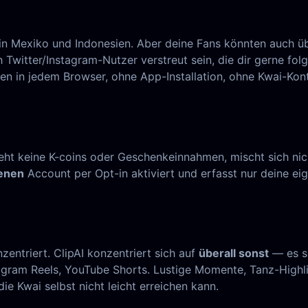
 in Mexiko und Indonesien. Aber deine Fans könnten auch ü
witter/Instagram-Nutzer verstreut sein, die dir gerne fol
eren in jedem Browser, ohne App-Installation, ohne Kwai-Kon
sieht keine K-coins oder Geschenkeinnahmen, mischt sich ni
enen
Account per Opt-in aktiviert und erfasst nur deine ei
entriert. ClipAI konzentriert sich auf
überall sonst
— es sc
nstagram Reels, YouTube Shorts. Lustige Momente, Tanz-Hig
ie Kwai selbst nicht leicht erreichen kann.