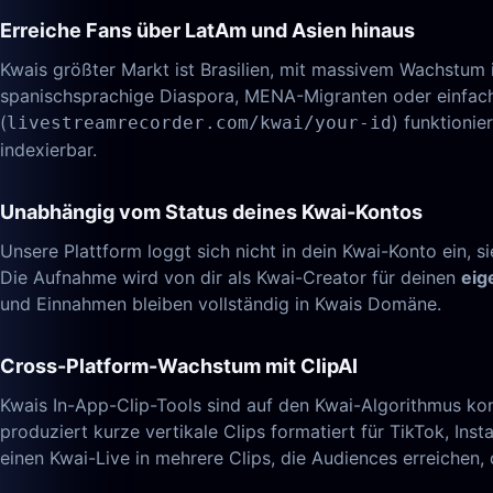
Erreiche Fans über LatAm und Asien hinaus
Kwais größter Markt ist Brasilien, mit massivem Wachstum
spanischsprachige Diaspora, MENA-Migranten oder einfach T
(
) funktioni
livestreamrecorder.com/kwai/your-id
indexierbar.
Unabhängig vom Status deines Kwai-Kontos
Unsere Plattform loggt sich nicht in dein Kwai-Konto ein, 
Die Aufnahme wird von dir als Kwai-Creator für deinen
eig
und Einnahmen bleiben vollständig in Kwais Domäne.
Cross-Platform-Wachstum mit ClipAI
Kwais In-App-Clip-Tools sind auf den Kwai-Algorithmus konz
produziert kurze vertikale Clips formatiert für TikTok, I
einen Kwai-Live in mehrere Clips, die Audiences erreichen, d