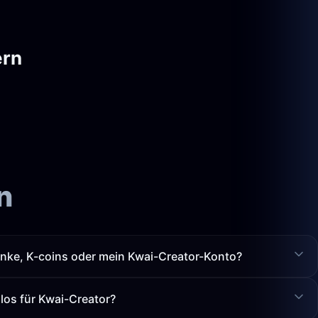
ern
n
enke, K-coins oder mein Kwai-Creator-Konto?
nlos für Kwai-Creator?