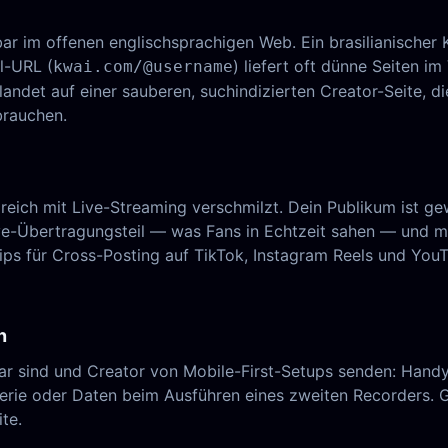
htbar im offenen englischsprachigen Web. Ein brasilianische
l-URL (
) liefert oft dünne Seiten i
kwai.com/@username
, landet auf einer sauberen, suchindizierten Creator-Seite,
brauchen.
greich mit Live-Streaming verschmilzt. Dein Publikum ist g
Live-Übertragungsteil — was Fans in Echtzeit sahen — und 
ips für Cross-Posting auf TikTok, Instagram Reels und You
n
ar sind und Creator von Mobile-First-Setups senden: Handys
terie oder Daten beim Ausführen eines zweiten Recorders. G
te.