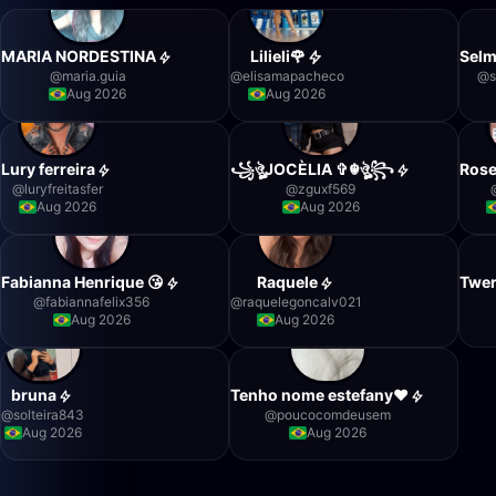
MARIA NORDESTINA
Lilieli🌹
Selm
@
maria.guia
@
elisamapacheco
@
Aug 2026
Aug 2026
Lury ferreira
꧁ঔৣJOCÈLIA ✞☬ঔৣ꧂
Rose
@
luryfreitasfer
@
zguxf569
Aug 2026
Aug 2026
Fabianna Henrique 😘
Raquele
Twer
@
fabiannafelix356
@
raquelegoncalv021
Aug 2026
Aug 2026
bruna
Tenho nome estefany❤️
@
solteira843
@
poucocomdeusem
Aug 2026
Aug 2026