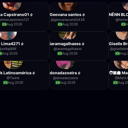
a Capstrano01
Geovana santos
NÊNN BL
selmacapstrano121
@
geovanacarol2436
@
herla
Aug 2026
Aug 2026
A
 Lima4271
iaramagalhaess
Giselle B
@
xsfbp896
@
iaramagalhaess
@
giselleb
Aug 2026
Aug 2026
Aug 
k Latinoamérica
donadazoeira
🧑🏽‍🏫 Ma
@
Twerk
@
donadazoeira
@
MariL
Aug 2026
Aug 2026
Aug 2