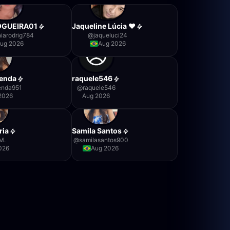
OGUEIRA01
Jaqueline Lúcia ❤️
niarodrig784
@
jaqueluci24
ug 2026
Aug 2026
renda
raquele546
renda951
@
raquele546
2026
Aug 2026
ria
Samila Santos
M.
@
samilasantos900
026
Aug 2026