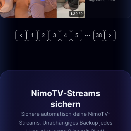
1:39:59
1
2
3
4
5
38
NimoTV-Streams
sichern
Sichere automatisch deine NimoTV-
Streams. Unabhängiges Backup jedes