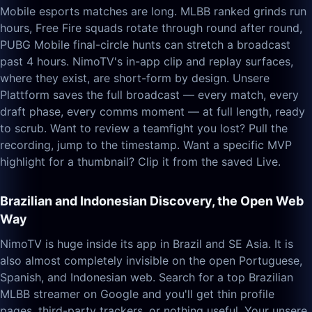
Mobile esports matches are long. MLBB ranked grinds run
hours, Free Fire squads rotate through round after round,
PUBG Mobile final-circle hunts can stretch a broadcast
past 4 hours. NimoTV's in-app clip and replay surfaces,
where they exist, are short-form by design. Unsere
Plattform saves the full broadcast — every match, every
draft phase, every comms moment — at full length, ready
to scrub. Want to review a teamfight you lost? Pull the
recording, jump to the timestamp. Want a specific MVP
highlight for a thumbnail? Clip it from the saved Live.
Brazilian and Indonesian Discovery, the Open Web
Way
NimoTV is huge inside its app in Brazil and SE Asia. It is
also almost completely invisible on the open Portuguese,
Spanish, and Indonesian web. Search for a top Brazilian
MLBB streamer on Google and you'll get thin profile
pages, third-party trackers, or nothing useful. Your unsere