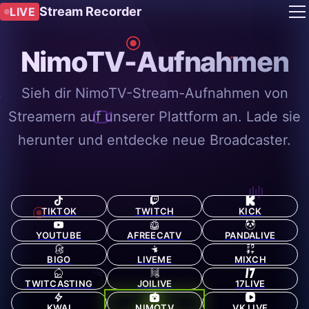
Stream Recorder
LIVE
NimoTV-Aufnahmen
Sieh dir NimoTV-Stream-Aufnahmen von
Streamern auf unserer Plattform an. Lade sie
herunter und entdecke neue Broadcaster.
TIKTOK
TWITCH
KICK
YOUTUBE
AFREECATV
PANDALIVE
BIGO
LIVEME
MIXCH
TWITCASTING
JOILIVE
17LIVE
KWAI
NIMOTV
VK LIVE