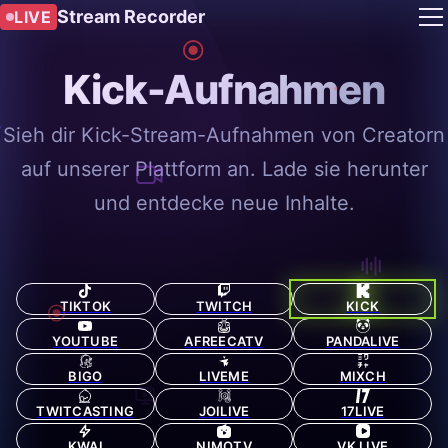
Stream Recorder
LIVE
Kick-Aufnahmen
Sieh dir Kick-Stream-Aufnahmen von Creatorn
auf unserer Plattform an. Lade sie herunter
und entdecke neue Inhalte.
TIKTOK
TWITCH
KICK
YOUTUBE
AFREECATV
PANDALIVE
BIGO
LIVEME
MIXCH
TWITCASTING
JOILIVE
17LIVE
KWAI
NIMOTV
VK LIVE