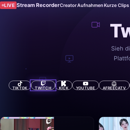
Stream Recorder
LIVE
Creator
Aufnahmen
Kurze Clips
T
Sieh d
Platt
TIKTOK
TWITCH
KICK
YOUTUBE
AFREECATV