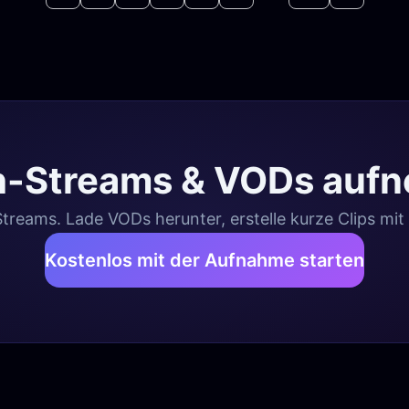
h-Streams & VODs auf
reams. Lade VODs herunter, erstelle kurze Clips mit
Kostenlos mit der Aufnahme starten