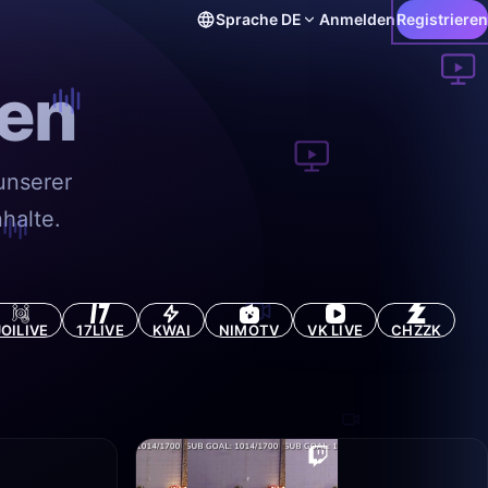
Sprache
DE
Anmelden
Registrieren
en
unserer
halte.
JOILIVE
17LIVE
KWAI
NIMOTV
VK LIVE
CHZZK