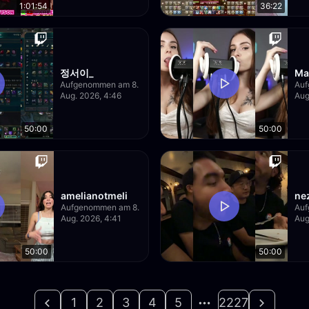
1:01:54
36:22
정서이_
Ma
Aufgenommen am 8.
Auf
Aug. 2026, 4:46
Aug
50:00
50:00
amelianotmeli
ne
Aufgenommen am 8.
Auf
Aug. 2026, 4:41
Aug
50:00
50:00
1
2
3
4
5
2227