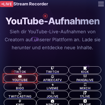
Stream Recorder
LIVE
YouTube-Aufnahmen
Sieh dir YouTube-Live-Aufnahmen von
Creatorn auf unserer Plattform an. Lade sie
herunter und entdecke neue Inhalte.
TIKTOK
TWITCH
KICK
YOUTUBE
AFREECATV
PANDALIVE
BIGO
LIVEME
MIXCH
TWITCASTING
JOILIVE
17LIVE
KWAI
NIMOTV
VK LIVE