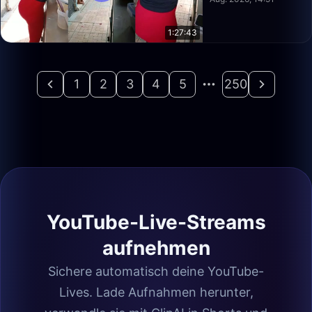
1:27:43
1
2
3
4
5
250
YouTube-Live-Streams
aufnehmen
Sichere automatisch deine YouTube-
Lives. Lade Aufnahmen herunter,