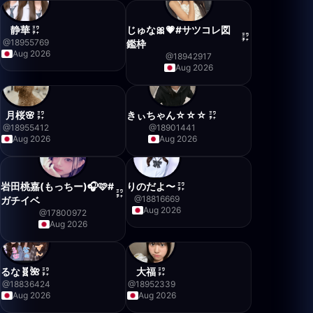
静華
じゅな🎀💗#サツコレ図
@
18955769
鑑枠
Aug 2026
@
18942917
Aug 2026
月桜🌸
きぃちゃん☆☆☆
@
18955412
@
18901441
Aug 2026
Aug 2026
岩田桃嘉(もっちー)🎧🩷#
りのだよ〜
@
18816669
ガチイベ
Aug 2026
@
17800972
Aug 2026
るな🧬🌺
大福
@
18836424
@
18952339
Aug 2026
Aug 2026