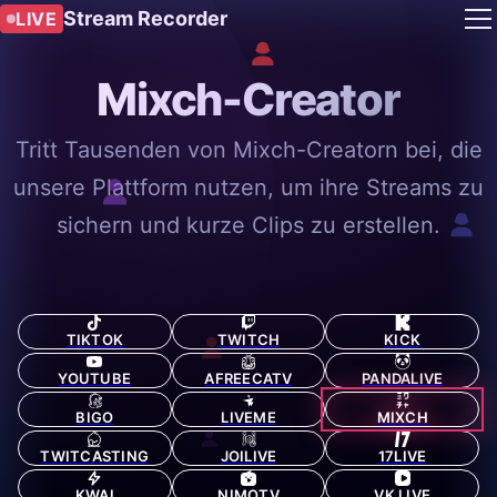
Stream Recorder
LIVE
Mixch-Creator
Tritt Tausenden von Mixch-Creatorn bei, die
unsere Plattform nutzen, um ihre Streams zu
sichern und kurze Clips zu erstellen.
TIKTOK
TWITCH
KICK
YOUTUBE
AFREECATV
PANDALIVE
BIGO
LIVEME
MIXCH
TWITCASTING
JOILIVE
17LIVE
KWAI
NIMOTV
VK LIVE