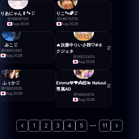
りあにゃん🍼🐾
りこ🐾🌈
@
18856700
@
18675279
Aug 2026
Aug 2026
みこ
🔥決勝中りいさ🧸🤍#ネ
@
18953583
クジェネ
Aug 2026
@
16523405
Aug 2026
ふぅか
Emma🩵💖👼🏻💫 Natuul
@
18822628
専属AD
Aug 2026
@
18954574
Aug 2026
1
2
3
4
5
11