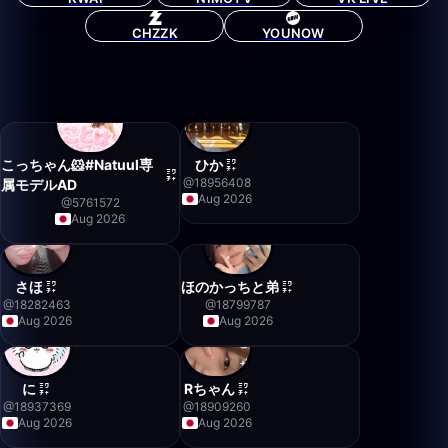
CHZZK
YOUNOW
こっちゃん🐹#Natuul専
ひか
@
18956408
属モデルAD
Aug 2026
@
5761572
Aug 2026
さほ
ほのかっちと弟
@
18282463
@
18799787
Aug 2026
Aug 2026
に
Rちゃん
@
18937369
@
18909260
Aug 2026
Aug 2026