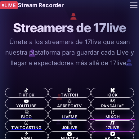
Stream Recorder
LIVE
Streamers de 17live
Únete a los streamers de 17live que usan
nuestra plataforma para guardar cada Live y
llegar a espectadores más allá de 17live.
TIKTOK
TWITCH
KICK
YOUTUBE
AFREECATV
PANDALIVE
BIGO
LIVEME
MIXCH
TWITCASTING
JOILIVE
17LIVE
KWAI
NIMOTV
VK LIVE