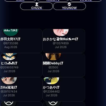
CHZZK
YOUNOW
赤羽太郎17
おさかな🏖🌺Rei🐬🦈
@
6735386
@
13574859
Aug 2026
Jul 2026
ヒロ🎳🎳
關關Debby
@
209055749
@
2500
Jul 2026
Jul 2026
Zilla滋滋
かつあや
@
29707434
@
12394462
Jul 2026
Jul 2026