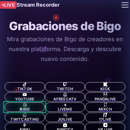
Stream Recorder
LIVE
Grabaciones de Bigo
Mira grabaciones de Bigo de creadores en
nuestra plataforma. Descarga y descubre
nuevo contenido.
TIKTOK
TWITCH
KICK
YOUTUBE
AFREECATV
PANDALIVE
BIGO
LIVEME
MIXCH
TWITCASTING
JOILIVE
17LIVE
KWAI
NIMOTV
VK LIVE