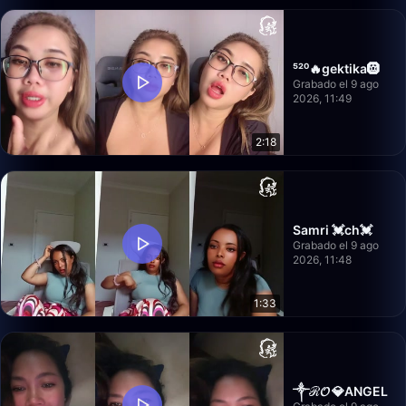
⁵²⁰🔥gektika🛞
Grabado el 9 ago
2026, 11:49
2:18
Samri 💓ch💓
Grabado el 9 ago
2026, 11:48
1:33
༒︎ℛ𝓞 💎ANGEL