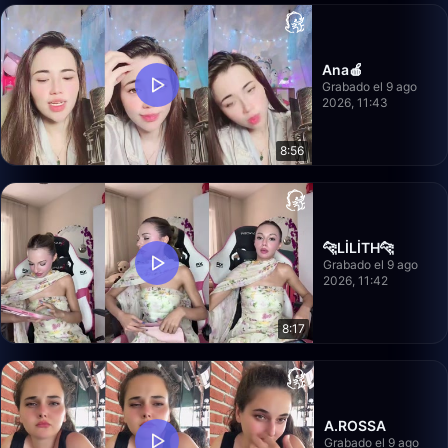
Ana🍎
Grabado el 9 ago
2026, 11:43
8:56
🐆LİLİTH🐆
Grabado el 9 ago
2026, 11:42
8:17
A.ROSSA
Grabado el 9 ago