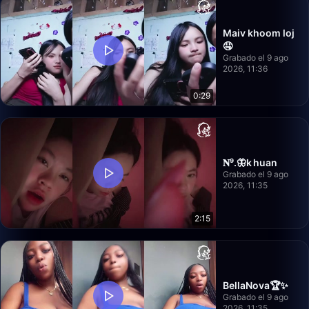
Maiv khoom loj
🤤
Grabado el 9 ago
2026, 11:36
0:29
𝐍⁹.🦋k huan
Grabado el 9 ago
2026, 11:35
2:15
BellaNova🏆✨
Grabado el 9 ago
2026, 11:35