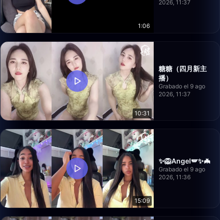
2026, 11:37
1:06
糖糖（四月新主
播）
Grabado el 9 ago
2026, 11:37
10:31
✨🦁Angel🪽✨🦇
Grabado el 9 ago
2026, 11:36
15:09