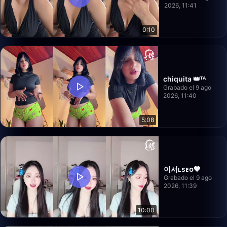
2026, 11:41
0:10
chiquita 👑ᵀᴬ
Grabado el 9 ago
2026, 11:40
5:08
이서ʟsᴇᴏ🖤
Grabado el 9 ago
2026, 11:39
10:00