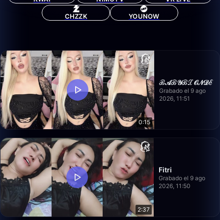
CHZZK
YOUNOW
ℬ𝒜ℬ𝒴ℬℒ𝒪𝒩𝒟ℰ
Grabado el 9 ago
2026, 11:51
0:15
Fitri
Grabado el 9 ago
2026, 11:50
2:37