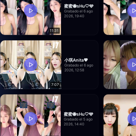
蜜蜜🐝sHu🤍🩵
Grabado el 6 ago
2026, 19:40
11:31
小琪Anita💖
Grabado el 6 ago
2026, 12:58
7:07
蜜蜜🐝sHu🤍🩵
Grabado el 5 ago
2026, 14:40