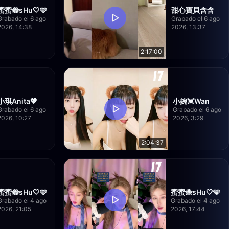
蜜蜜🐝sHu🤍🩵
甜心寶貝含含
Grabado el 6 ago
Grabado el 6 ago
2026, 14:38
2026, 13:37
2:17:00
小琪Anita💖
小婉💓Wan
Grabado el 6 ago
Grabado el 6 ago
2026, 10:27
2026, 3:29
2:04:37
蜜蜜🐝sHu🤍🩵
蜜蜜🐝sHu🤍🩵
Grabado el 4 ago
Grabado el 4 ago
2026, 21:05
2026, 17:44