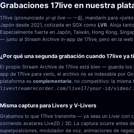
Grabaciones 17live en nuestra pla
17live (pronunciado
yi-qi live
— 一起, mandarín para «juntos»
Japón desde 2021, cotizada en SGX como
LVR
. Aloja tant
Especialmente fuerte en Japón, Taiwán, Hong Kong, Singap
— junto al Stream Archive in-app de 17live, pero en la web 
¿Por qué una segunda grabación cuando 17live ya 
El propio Stream Archive de 17live está bien — guarda los L
app de 17live para verlo, el archivo no es indexable por 
plataforma es
complementario
, no competitivo: la misma
livestreamrecorder.com/live17/your-id/video/
Misma captura para Livers y V-Livers
Grabamos lo que 17live transmite — ya seas un Liver con c
corriendo avatares Live2D / 3D. La captura ocurre antes de 
superposiciones, modulador de voz, animaciones de regal