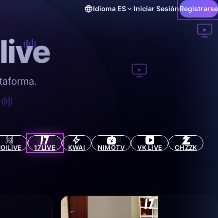
Idioma
ES
Iniciar Sesión
Registrarse
live
taforma.
JOILIVE
17LIVE
KWAI
NIMOTV
VK LIVE
CHZZK