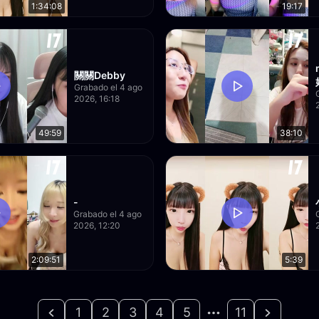
1:34:08
19:17
關關Debby
Grabado el 4 ago
2026, 16:18
49:59
38:10
-
Grabado el 4 ago
2026, 12:20
2:09:51
5:39
1
2
3
4
5
11