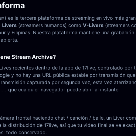
taforma
) es la tercera plataforma de streaming en vivo más gran
o
Livers
(streamers humanos) como
V-Livers
(streamers co
ur y Filipinas. Nuestra plataforma mantiene una grabación
abierta.
tiene Stream Archive?
ives recientes dentro de la app de 17live, controlado por t
Google y no hay una URL pública estable por transmisión qu
 transmisión capturada por segunda vez, esta vez aterriz
que cualquier navegador puede abrir al instante.
...
ámara frontal haciendo chat / canción / baile, un Liver c
la distribución de 17live, así que tu video final se ve exac
os, todo conservado.