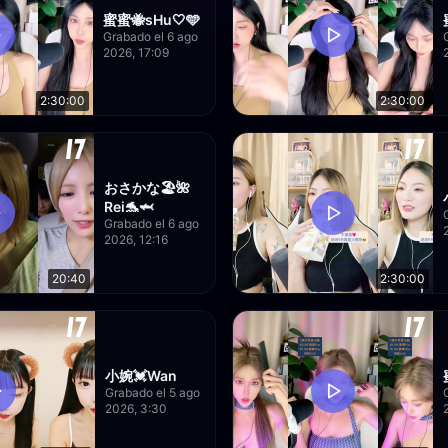
蜜蜜🐝sHu🤍🩵
Grabado el 6 ago
2026, 17:09
2:30:00
2:30:00
おさかな🏖🌺
Rei🐬🦈
Grabado el 6 ago
2026, 12:16
20:40
2:30:00
小婉💓Wan
Grabado el 5 ago
2026, 3:30