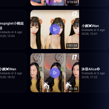
3:19:59
mspiglet小豬姐
小婉💓Wan
姐
Grabado el 4 ago
Grabado el 4 ago
2026, 15:41
2026, 15:54
1:50:38
小婉💓Wan
沐容Alice🌻
Grabado el 3 ago
Grabado el 3 ago
2026, 18:32
2026, 17:22
10:38