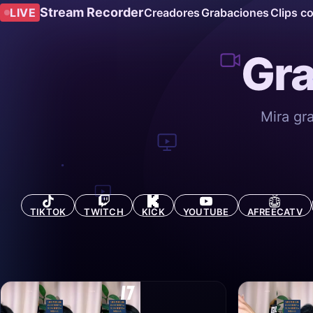
Stream Recorder
LIVE
Creadores
Grabaciones
Clips c
Gra
Mira gr
TIKTOK
TWITCH
KICK
YOUTUBE
AFREECATV