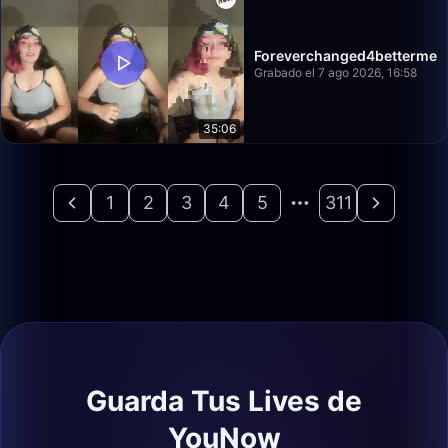
Foreverchanged4betterme
Grabado el 7 ago 2026, 16:58
35:06
1
2
3
4
5
311
Guarda Tus Lives de
YouNow