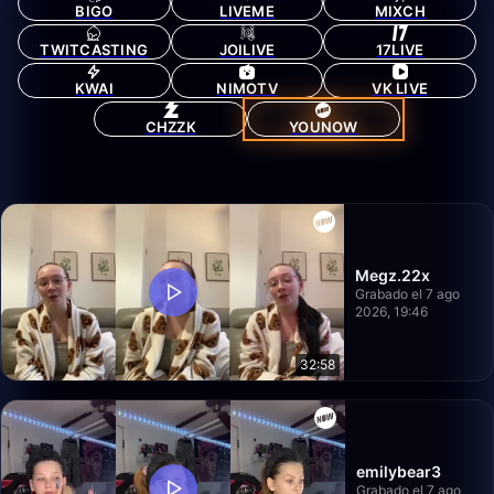
BIGO
LIVEME
MIXCH
TWITCASTING
JOILIVE
17LIVE
KWAI
NIMOTV
VK LIVE
CHZZK
YOUNOW
Megz.22x
Grabado el 7 ago
2026, 19:46
32:58
emilybear3
Grabado el 7 ago