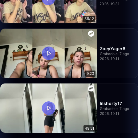
2026, 19:31
35:12
ZoeyYager6
Grabado el 7 ago
2026, 19:11
9:23
lilshorty17
Grabado el 7 ago
2026, 19:11
49:51