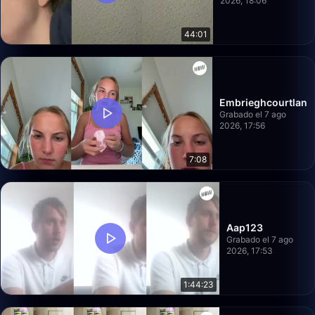
2026, 18:06
44:01
Embrieghcourtlan
Grabado el 7 ago
2026, 17:56
7:08
Aap123
Grabado el 7 ago
2026, 17:53
1:44:23