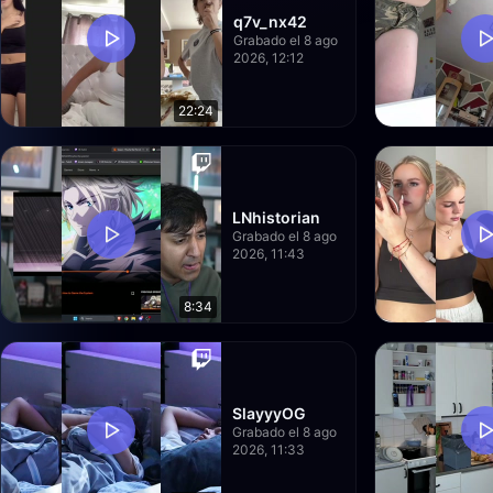
q7v_nx42
Grabado el 8 ago
2026, 12:12
22:24
LNhistorian
Grabado el 8 ago
2026, 11:43
8:34
SlayyyOG
Grabado el 8 ago
2026, 11:33