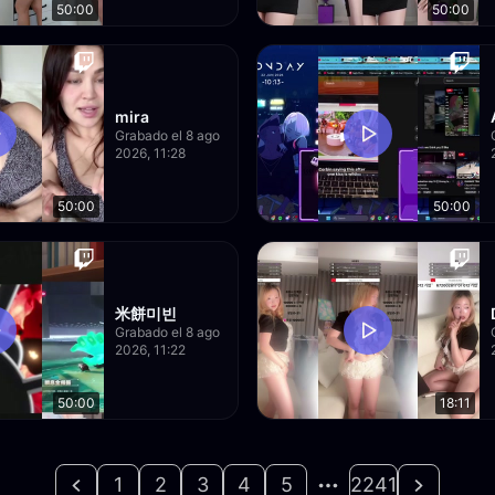
50:00
50:00
mira
Grabado el 8 ago
2026, 11:28
50:00
50:00
米餅미빈
Grabado el 8 ago
2026, 11:22
50:00
18:11
1
2
3
4
5
2241