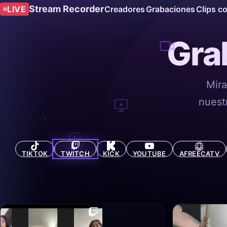
Stream Recorder
LIVE
Creadores
Grabaciones
Clips c
Gra
Mira
nuest
TIKTOK
TWITCH
KICK
YOUTUBE
AFREECATV