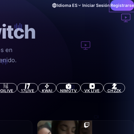
Idioma
ES
Iniciar Sesión
Registrarse
itch
es en
enido.
JOILIVE
17LIVE
KWAI
NIMOTV
VK LIVE
CHZZK