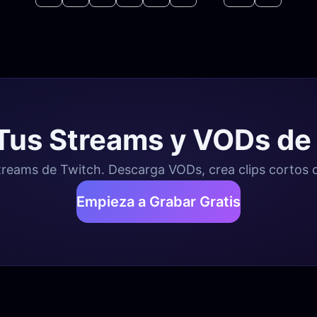
Tus Streams y VODs de
eams de Twitch. Descarga VODs, crea clips cortos co
Empieza a Grabar Gratis