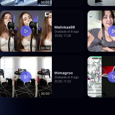
50:00
Malinkaa98
Grabado el 8 ago
2026, 11:28
50:00
thimagroo
Grabado el 8 ago
2026, 11:23
50:00