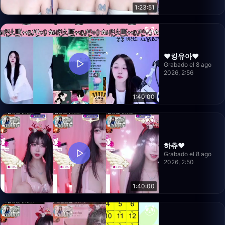
1:23:51
❤️킹유아❤️
Grabado el 8 ago
2026, 2:56
1:40:00
하츄♥
Grabado el 8 ago
2026, 2:50
1:40:00