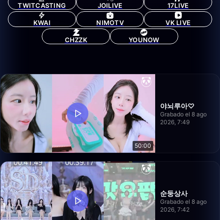
TWITCASTING
JOILIVE
17LIVE
KWAI
NIMOTV
VK LIVE
CHZZK
YOUNOW
야뇌루아♡
Grabado el 8 ago
2026, 7:49
50:00
순둥상사
Grabado el 8 ago
2026, 7:42