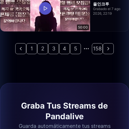
올인크루
Grabado el 7 ago
2026, 22:19
50:00
1
2
3
4
5
158
Graba Tus Streams de
Pandalive
Guarda automáticamente tus streams