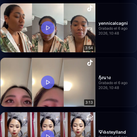
yennicalcagni
Grabado el 6 ago
2026, 10:48
3:54
กุ้งนาง
Grabado el 6 ago
2026, 10:48
3:13
💡♎️steylland