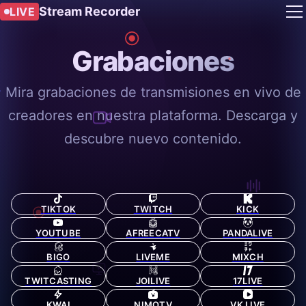
Stream Recorder
LIVE
Grabaciones
Mira grabaciones de transmisiones en vivo de
creadores en nuestra plataforma. Descarga y
descubre nuevo contenido.
TIKTOK
TWITCH
KICK
YOUTUBE
AFREECATV
PANDALIVE
BIGO
LIVEME
MIXCH
TWITCASTING
JOILIVE
17LIVE
KWAI
NIMOTV
VK LIVE