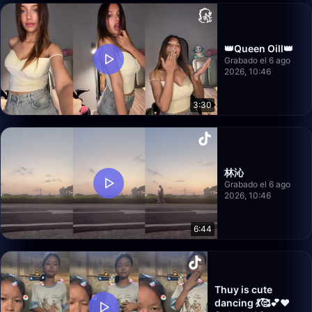
👑Queen Oill👑
Grabado el 6 ago
2026, 10:46
3:30
林沁
Grabado el 6 ago
2026, 10:46
6:44
Thuy is cute
dancing 💃🥰💕❤️