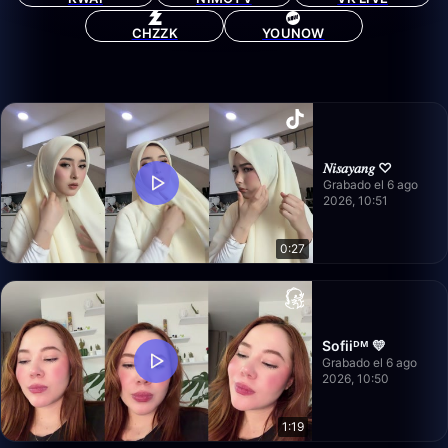
CHZZK
YOUNOW
𝑁𝑖𝑠𝑎𝑦𝑎𝑛𝑔 ♡
Grabado el 6 ago
2026, 10:51
0:27
Sofiiᴰᴹ 💛
Grabado el 6 ago
2026, 10:50
1:19