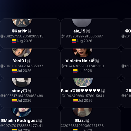
🌐Kari🐦
ale_15
🌐
@
2082575502358285313
@
1933261997915805697
@
201
Aug 2026
Aug 2026
Yeni01
Violetta Noir🌈
@
2061101614234535937
@
2074438220907482113
@
160
Jul 2026
Jul 2026
sinny😙
Paola🫶🏼❤️❤️❤️❤️❤️
25
@
1995617184358463489
@
1942408801578915841
@
191
Jul 2026
Jul 2026
🌐Mailin Rodriguez
🌐Liz.
@
2074701788588477441
@
2076861960060751873
Jul 2026
Jul 2026