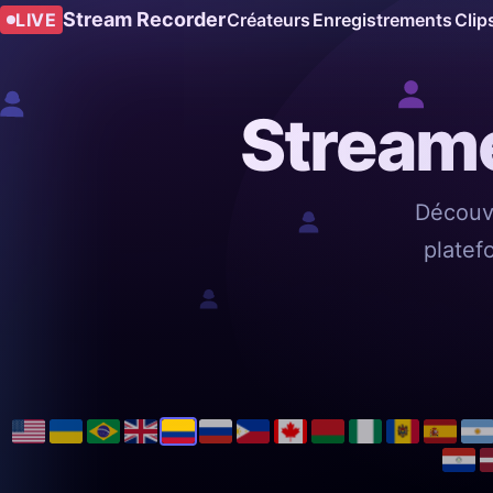
Stream Recorder
LIVE
Créateurs
Enregistrements
Clip
Streame
Découvr
platef