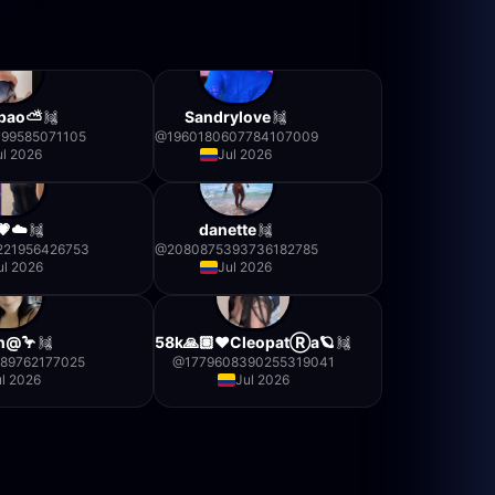
pao⛅️
Sandrylove
499585071105
@
1960180607784107009
ul 2026
Jul 2026
💗☁️
danette
221956426753
@
2080875393736182785
ul 2026
Jul 2026
en@🦩
58k🙏🏽❤️CleopatⓇa🪐
89762177025
@
1779608390255319041
ul 2026
Jul 2026