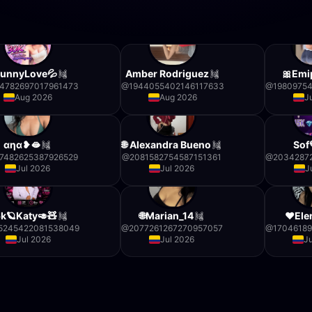
BunnyLove💦
Amber Rodriguez
🎀Emi
4782697017961473
@
1944055402146117633
@
1980975
Aug 2026
Aug 2026
J
αηα❥🫦
🌐 Alexandra Bueno
Sof
7482625387926529
@
2081582754587151361
@
2034287
Jul 2026
Jul 2026
J
k🪐Katy🥑🧸
🌐Marian_14
❤️El
5245422081538049
@
2077261267270957057
@
17046189
Jul 2026
Jul 2026
J