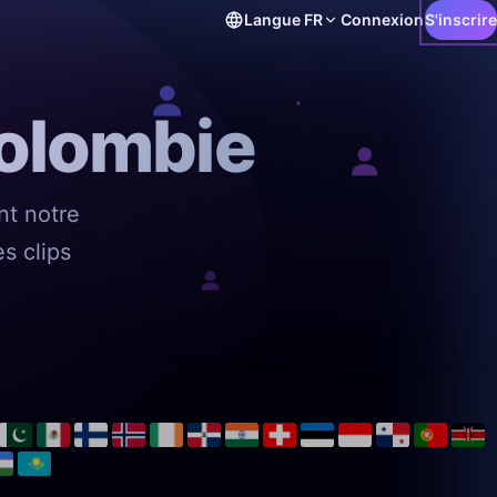
Langue
FR
Connexion
S'inscrire
Colombie
nt notre
s clips