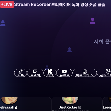
Stream Recorder
LIVE
크리에이터
녹화 영상
숏폼 클립
저희 플
틱톡
트위치
키크
유튜브
아프리카TV
판다라
eliyaaah
JustXoJae
Leen