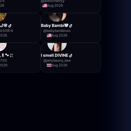
g7s
@
anniicherryy
026
Aug 2026
🌙🌸
Baby Bambi🐼
a030814
@
babybambioxo
2026
Aug 2026
🐾
I smell DIVINE
6700
@
jellybeany_bee
2026
Aug 2026