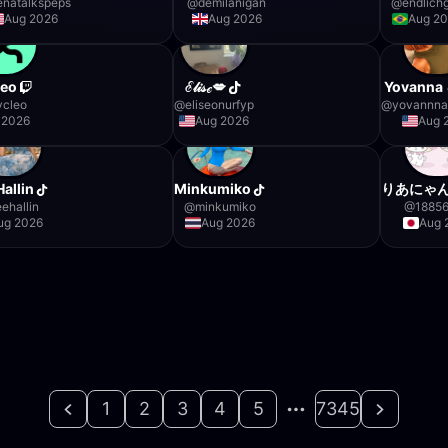
enatalkspeps
@
demilanigan
@
endlich
Aug 2026
Aug 2026
Aug 2
leo
ℰ𝓁𝒾𝓈ℯ💋
Yovanna 
ivcleo
@
eliseonurfyp
@
yovannn
 2026
Aug 2026
Aug 
Hallin
Minkumiko
りあにゃん
ehallin
@
minkumiko
@
1885
ug 2026
Aug 2026
Aug 
1
2
3
4
5
7345