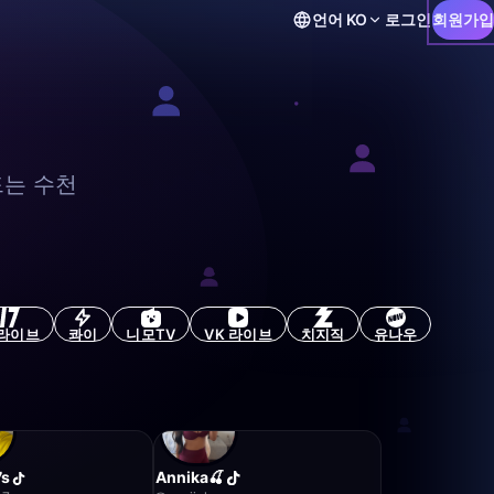
언어
KO
로그인
회원가입
드는 수천
7라이브
콰이
니모TV
VK 라이브
치지직
유나우
7s
Annika🍒