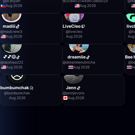
@
jn.eliyah
@
2084031449412865025
@
le
Aug 2026
Aug 2026
madiii
LiveCleo
livc
@
madi.new3
@
livecleo
@
l
Aug 2026
Aug 2026
Aug
💕💕😊
dreamiie
Bee 
@
dashiaa222
@
dreamiienutnicha
@
be
Aug 2026
Aug 2026
A
bumbumchak
Jenn
@
bumbumchak
@
jennjevons
Aug 2026
Aug 2026