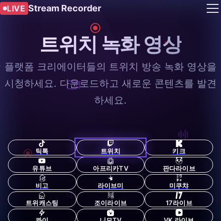
Stream Recorder
LIVE
트위치 녹화 영상
플랫폼 크리에이터들의 트위치 방송 녹화 영상을
시청하세요. 다운로드하고 새로운 콘텐츠를 발견
하세요.
틱톡
트위치
키크
유튜브
아프리카TV
판다라이브
비고
라이브미
미쿠챠
트위캐스팅
조이라이브
17라이브
콰이
니모TV
VK 라이브