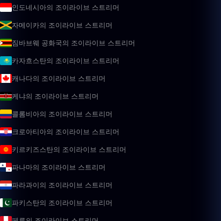
인도네시아의 조이라이브 스트리머
자메이카의 조이라이브 스트리머
짐바브웨 공화국의 조이라이브 스트리머
카자흐스탄의 조이라이브 스트리머
캐나다의 조이라이브 스트리머
케냐의 조이라이브 스트리머
콜롬비아의 조이라이브 스트리머
크로아티아의 조이라이브 스트리머
키르키즈스탄의 조이라이브 스트리머
파나마의 조이라이브 스트리머
파라과이의 조이라이브 스트리머
파키스탄의 조이라이브 스트리머
페루의 조이라이브 스트리머