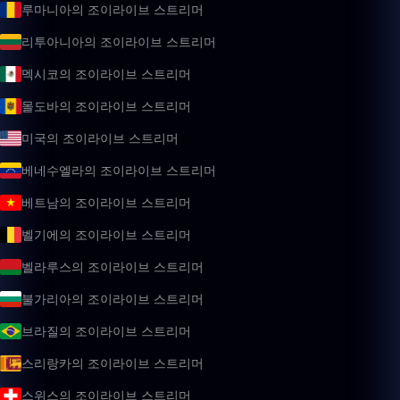
루마니아의 조이라이브 스트리머
리투아니아의 조이라이브 스트리머
멕시코의 조이라이브 스트리머
몰도바의 조이라이브 스트리머
미국의 조이라이브 스트리머
베네수엘라의 조이라이브 스트리머
베트남의 조이라이브 스트리머
벨기에의 조이라이브 스트리머
벨라루스의 조이라이브 스트리머
불가리아의 조이라이브 스트리머
브라질의 조이라이브 스트리머
스리랑카의 조이라이브 스트리머
스위스의 조이라이브 스트리머