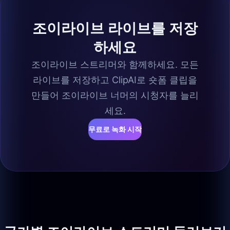
조이라이브 라이브를 저장
하세요
조이라이브 스트리머와 함께하세요. 모든
라이브를 저장하고 ClipAI로 숏폼 클립을
만들어 조이라이브 너머의 시청자를 늘리
세요.
무료로 녹화 시작