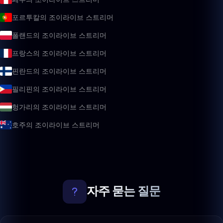
포르투칼의 조이라이브 스트리머
폴랜드의 조이라이브 스트리머
프랑스의 조이라이브 스트리머
핀란드의 조이라이브 스트리머
필리핀의 조이라이브 스트리머
헝가리의 조이라이브 스트리머
호주의 조이라이브 스트리머
자주 묻는 질문