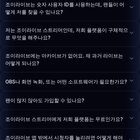
조이라이브는 숫자 사용자 ID를 사용하는데, 팬들이 어
떻게 저를 찾을 수 있나요?
저는 조이라이브 스트리머인데, 저희 플랫폼이 구체적으
로 무엇을 해주나요?
조이라이브에는 아카이브가 없어요. 제 과거 라이브는
어떻게 되나요?
OBS나 화면 녹화, 또는 어떤 소프트웨어가 필요한가요?
팬이 많지 않아도 가입할 수 있나요?
조이라이브 스트리머에게 저희 플랫폼는 무료인가요?
조이라이브 앱 밖에서 시청자를 늘리려면 어떻게 해야