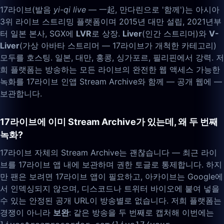
17라이브(발음
yi-qi live
— 一起, 만다린으로 '함께')는 아시아
3위 라이브 스트리밍 플랫폼이며 2015년 대만 설립, 2021년부
터 일본 본사, SGX에
LVR
로 상장.
Liver
(인간 스트리머)와
V-
Liver
(가상 아바타 스트리머 — 17라이브가 개척한 카테고리)
모두를 호스팅. 일본, 대만, 홍콩, 싱가포르, 필리핀에서 강력. 저
희 플랫폼는 방송하는 모든 라이브의 완전한 웹 액세스 가능한
녹화를 17라이브 인앱 Stream Archive와 함께 — 공개 웹에 —
보관합니다.
17라이브에 이미 Stream Archive가 있는데, 왜 두 번째
녹화?
17라이브 자체의 Stream Archive는 괜찮습니다 — 최근 라이
브를 17라이브 앱 내에 보관하며 권한 토글로 통제합니다. 하지
만 팬은 보려면 17라이브 앱이 필요하고, 아카이브는 Google에
서 인덱싱되지 않으며, 디스코드나 트위터 바이오에 붙여 넣을
수 있는 안정된 공개 URL이 방송별로 없습니다. 저희 플랫폼는
경쟁이 아니라
보완
: 같은 방송을 두 번째로 캡처해 이번에는