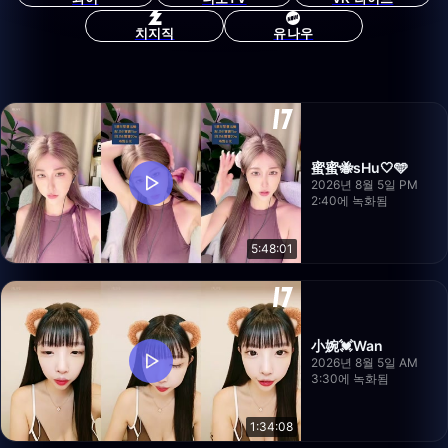
치지직
유나우
蜜蜜🐝sHu🤍🩵
2026년 8월 5일 PM
2:40에 녹화됨
5:48:01
小婉💓Wan
2026년 8월 5일 AM
3:30에 녹화됨
1:34:08