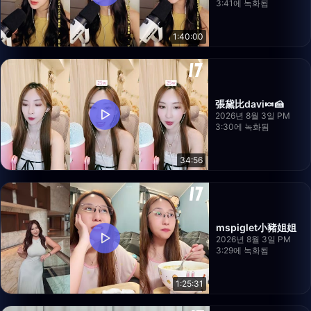
3:41에 녹화됨
1:40:00
張黛比davi🍬🍰
2026년 8월 3일 PM
3:30에 녹화됨
34:56
mspiglet小豬姐姐
2026년 8월 3일 PM
3:29에 녹화됨
1:25:31