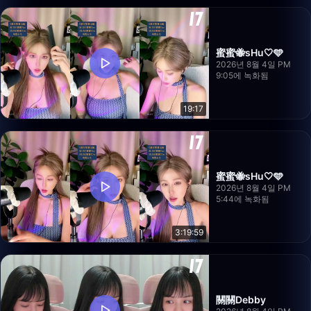
蜜蜜🐝sHu🤍🩵
2026년 8월 4일 PM
9:05에 녹화됨
19:17
蜜蜜🐝sHu🤍🩵
2026년 8월 4일 PM
5:44에 녹화됨
3:19:59
關關Debby