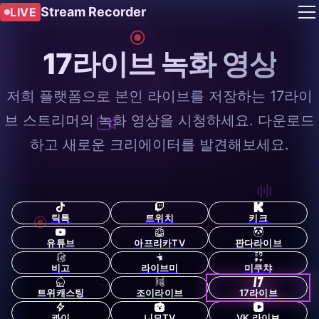
Stream Recorder
LIVE
17라이브 녹화 영상
저희 플랫폼으로 본인 라이브를 저장하는 17라이
브 스트리머의 녹화 영상을 시청하세요. 다운로드
하고 새로운 크리에이터를 발견해보세요.
틱톡
트위치
키크
유튜브
아프리카TV
판다라이브
비고
라이브미
미쿠챠
트위캐스팅
조이라이브
17라이브
콰이
니모TV
VK 라이브