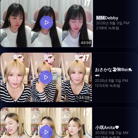
關關Debby
2026년 8월 3일 PM
2:58에 녹화됨
49:59
おさかな🏖🌺Rei🐬
🦈
2026년 8월 3일 PM
12:04에 녹화됨
1:34:09
小琪Anita💖
2026년 8월 3일 AM
10:18에 녹화됨