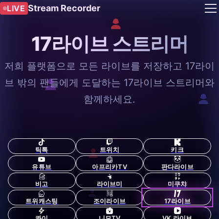
Stream Recorder
LIVE
17라이브 스트리머
저희 플랫폼으로 모든 라이브를 저장하고 17라이
브 밖의 팬들에게 도달하는 17라이브 스트리머와
함께하세요.
틱톡
트위치
키크
유튜브
아프리카TV
판다라이브
비고
라이브미
미쿠챠
트위캐스팅
조이라이브
17라이브
콰이
니모TV
VK 라이브