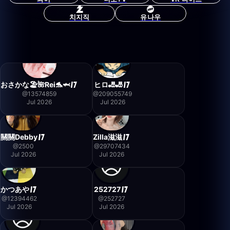
치지직
유나우
おさかな🏖🌺Rei🐬🦈
ヒロ🎳🎳
@
13574859
@
209055749
Jul 2026
Jul 2026
關關Debby
Zilla滋滋
@
2500
@
29707434
Jul 2026
Jul 2026
かつあや
252727
@
12394462
@
252727
Jul 2026
Jul 2026