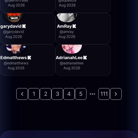
@
taemin1998
@
squeeze
Aug 2026
Aug 2026
garydavid
AmRay
@
garydavid
@
amray
Aug 2026
Aug 2026
Edmatthews
AdrianahLee
@
edmatthews
@
adrianahlee
Aug 2026
Aug 2026
1
2
3
4
5
111