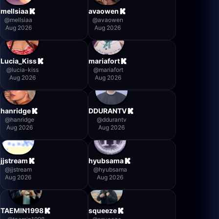
mellsiaa
avaowen
@
mellsiaa
@
avaowen
Aug 2026
Aug 2026
Lucia_Kiss
mariafort
@
lucia-kiss
@
mariafort
Aug 2026
Aug 2026
hanridge
DDURANTV
@
hanridge
@
ddurantv
Aug 2026
Aug 2026
jjstream
hyubsama
@
jjstream
@
hyubsama
Aug 2026
Aug 2026
TAEMIN1998
squeeze