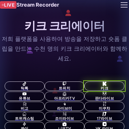
Stream Recorder
LIVE
키크 크리에이터
저희 플랫폼을 사용하여 방송을 저장하고 숏폼 클
립을 만드는 수천 명의 키크 크리에이터와 함께하
세요.
틱톡
트위치
키크
유튜브
아프리카TV
판다라이브
비고
라이브미
미쿠챠
트위캐스팅
조이라이브
17라이브
콰이
니모TV
VK 라이브