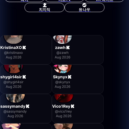
치지직
유나우
KristinaXO
zawh
@
kristinaxo
@
zawh
Aug 2026
Aug 2026
shygirl4sir
Skynyx
@
shygirl4sir
@
skynyx
Aug 2026
Aug 2026
sassymandy
Vico1Rey
@
sassymandy
@
vico1rey
Aug 2026
Aug 2026