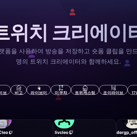
트위치 크리에이
랫폼을 사용하여 방송을 저장하고 숏폼 클립을 만
명의 트위치 크리에이터와 함께하세요.
이브
비고
라이브미
미쿠챠
트위캐스팅
조이라이브
1
Cleo
livcleo
dergp_off