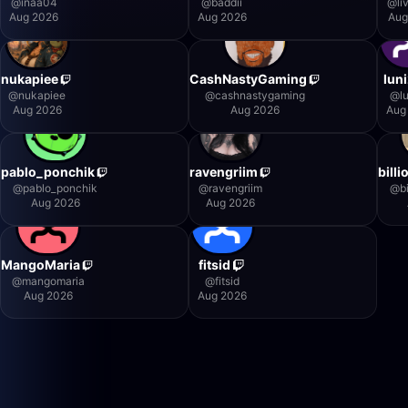
@
inaa04
@
baddii
@
li
Aug 2026
Aug 2026
Aug
nukapiee
CashNastyGaming
lun
@
nukapiee
@
cashnastygaming
@
l
Aug 2026
Aug 2026
Aug
pablo_ponchik
ravengriim
bill
@
pablo_ponchik
@
ravengriim
@
b
Aug 2026
Aug 2026
MangoMaria
fitsid
@
mangomaria
@
fitsid
Aug 2026
Aug 2026