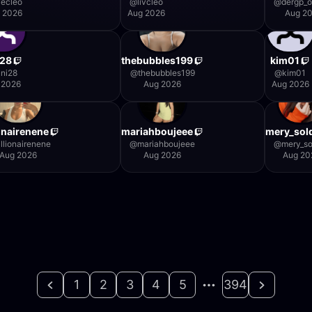
vecleo
@
livcleo
@
dergp_of
 2026
Aug 2026
Aug 2
i28
thebubbles199
kim01
uni28
@
thebubbles199
@
kim01
 2026
Aug 2026
Aug 2026
ionairenene
mariahboujeee
mery_sold
illionairenene
@
mariahboujeee
@
mery_so
Aug 2026
Aug 2026
Aug 20
1
2
3
4
5
394