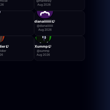
ficial
@
mareesly
026
Aug 2026
dianaiiiiiiii
@
dianaiiiiiiii
Aug 2026
ier
Xummp
ldier
@
xummp
26
Aug 2026