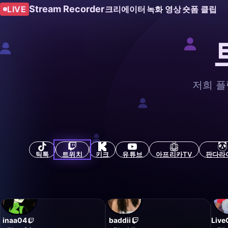
Stream Recorder
LIVE
크리에이터
녹화 영상
숏폼 클립
저희 플
틱톡
트위치
키크
유튜브
아프리카TV
판다라
inaa04
baddii
Live