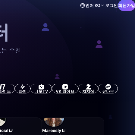
언어
KO
로그인
회원가입
터
드는 수천
7라이브
콰이
니모TV
VK 라이브
치지직
유나우
icial
Mareesly