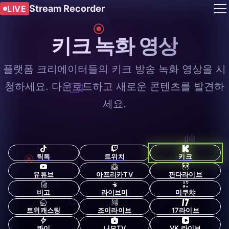
Stream Recorder
LIVE
키크 녹화 영상
플랫폼 크리에이터들의 키크 방송 녹화 영상을 시
청하세요. 다운로드하고 새로운 콘텐츠를 발견하
세요.
틱톡
트위치
키크
유튜브
아프리카TV
판다라이브
비고
라이브미
미쿠챠
트위캐스팅
조이라이브
17라이브
콰이
니모TV
VK 라이브