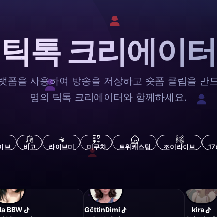
틱톡 크리에이터
랫폼을 사용하여 방송을 저장하고 숏폼 클립을 만
명의 틱톡 크리에이터와 함께하세요.
이브
비고
라이브미
미쿠챠
트위캐스팅
조이라이브
1
da BBW
GöttinDimi
kira