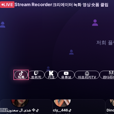
Stream Recorder
LIVE
크리에이터
녹화 영상
숏폼 클립
저희 플
틱톡
트위치
키크
유튜브
아프리카TV
판다라
🇺🇸شذى ال سعدون 🦅
cly__446
Din