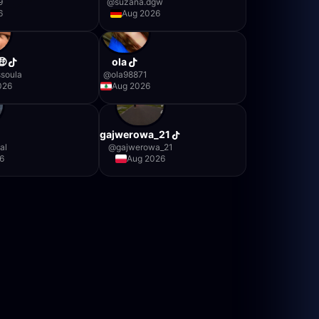
9
@
suzana.dgw
6
Aug 2026
🤑
ola
ssoula
@
ola98871
026
Aug 2026
gajwerowa_21
sal
@
gajwerowa_21
6
Aug 2026