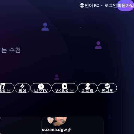
언어
KO
로그인
회원가입
드는 수천
7라이브
콰이
니모TV
VK 라이브
치지직
유나우
suzana.dgw