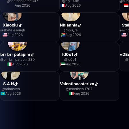
@
shathashatha347
@
cly__446
@
pun
Aug 2026
Aug 2026
Xiaoxiu
Nhlanhla
Sta
@
shete.esough
@
spu_ra
@
who
Aug 2026
Aug 2026
A
brr brr patapim
ld0o1
⭐️DE
@
brr_brr_patapim230
@
ld0o1
@
Aug 2026
Aug 2026
S.A.N
Valentinaasterixx
@
arinastcn
@
asterisco.1707
Aug 2026
Aug 2026