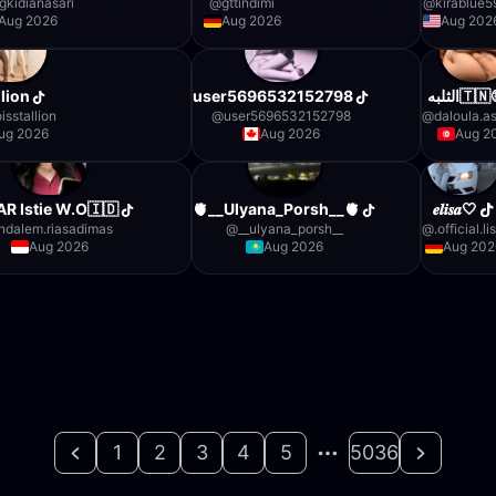
gkidianasari
@
gttindimi
@
kirablue5
Aug 2026
Aug 2026
Aug 202
llion
user5696532152798
الثلبه🇹
isstallion
@
user5696532152798
@
daloula.a
ug 2026
Aug 2026
Aug 2
AR Istie W.O🇮🇩
🫀__Ulyana_Porsh__🫀
𝒆𝒍𝒊𝒔𝒂🤍
ndalem.riasadimas
@
__ulyana_porsh__
@
.official.li
Aug 2026
Aug 2026
Aug 202
1
2
3
4
5
5036