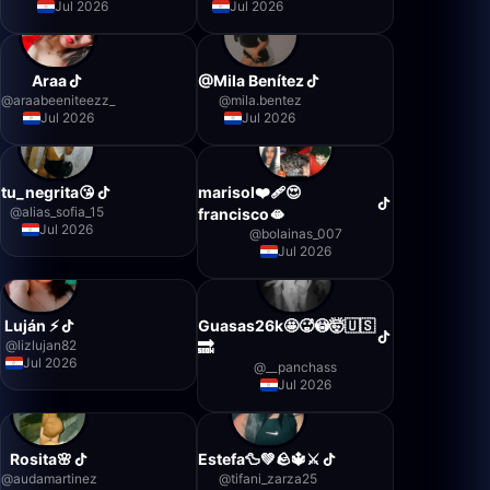
Jul 2026
Jul 2026
Araa
@Mila Benítez
@
araabeeniteezz_
@
mila.bentez
Jul 2026
Jul 2026
tu_negrita😘
marisol❤️‍🩹😍
@
alias_sofia_15
francisco🫦
Jul 2026
@
bolainas_007
Jul 2026
Luján ⚡
Guasas26k🤩🥵😳🤯🇺🇸
@
lizlujan82
🔜
Jul 2026
@
__panchass
Jul 2026
Rosita🌸
Estefa🦆💚🪨🔱⚔️
@
audamartinez
@
tifani_zarza25