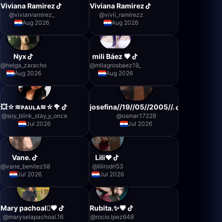
Viviana Ramirez
Viviana Ramirez
@
vivianramirez_
@
vivii_ramirezz
Aug 2026
Aug 2026
Nyx
mili Báez 💗
@
helga_zaracho
@
milagrosbaez19_
Aug 2026
Aug 2026
💥☆≋ᴘᴀᴜʟᴀ≋☆🥦
josefina//19//05//2005//.
@
soy_blink_stay_y_once
@
osmar.17228
Jul 2026
Jul 2026
Vane.
Lili❤️
@
vane_benitez58
@
lilirodri53
Jul 2026
Jul 2026
Mary pachoal💗
Rubita.✨💗
@
maryselapachoal.16
@
rocio.lpez648