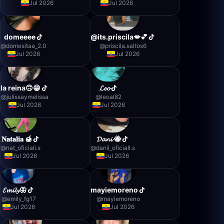
Jul 2026
Jul 2026
domeeee
@its.priscila💋💕
@
domesitaa_2.0
@
priscila.saltos6
Jul 2026
Jul 2026
la reina🙃😁
𝓛𝓮𝓸
@
julissaymelissa
@
leoal82
Jul 2026
Jul 2026
𝐍𝐚𝐭𝐚𝐥𝐢𝐚 🍯
𝓓𝓪𝓷𝓲 🐝
@
nat_oficiall.s
@
danii_oficiall.s
Jul 2026
Jul 2026
𝓔𝓶𝓲𝓵𝔂🦋
mayiemoreno
@
emily_fg17
@
mayiemoreno
Jul 2026
Jul 2026