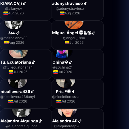
KIARA CV;)
adonystravieso
@
ailanycv
@
adonystravieso
Aug 2026
Aug 2026
𝓜𝓪𝓲
Miguel Ángel 😇🫂🥰
@
maithe.andy83
@
angel._1990
Aug 2026
Jul 2026
Tu. Ecuatoriana
China💎
@
tu..ecuatoriana4
@
20china21
Jul 2026
Jul 2026
nicollevera436
Pris F🕷️
@
nicollevera436anyi
@
nicolefloressss
Jul 2026
Jul 2026
Alejandra Alquinga
Alejandra AP
@
alejandraalquinga
@
alejandraap28