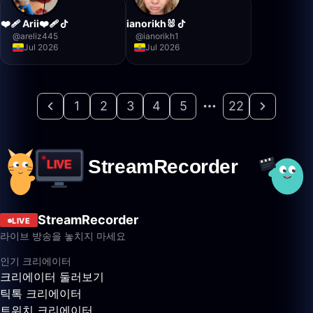
❤️‍🩹 Arii❤️‍🩹
ianorikh🐰
@
areliz445
@
ianorikh1
Jul 2026
Jul 2026
1
2
3
4
5
22
StreamRecorder
LIVE
라이브 방송을 놓치지 마세요
인기 크리에이터
크리에이터 둘러보기
틱톡 크리에이터
트위치 크리에이터