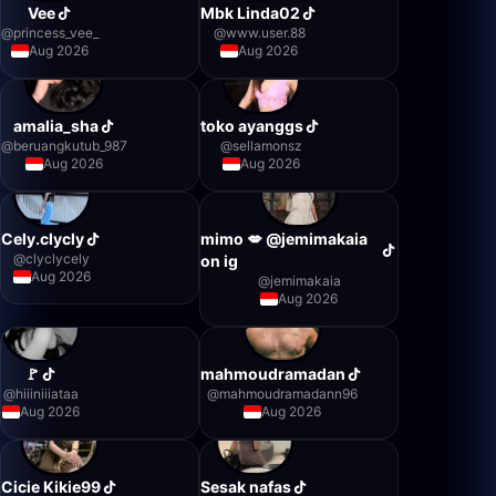
Vee
Mbk Linda02
@
princess_vee_
@
www.user.88
Aug 2026
Aug 2026
amalia_sha
toko ayanggs
@
beruangkutub_987
@
sellamonsz
Aug 2026
Aug 2026
Cely.clycly
mimo 💋 @jemimakaia
@
clyclycely
on ig
Aug 2026
@
jemimakaia
Aug 2026
🚩
mahmoudramadan
@
hiiiniiiataa
@
mahmoudramadann96
Aug 2026
Aug 2026
Cicie Kikie99
Sesak nafas