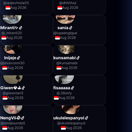
@
qiqievhiola05
@
dhhhhxz
Aug 2026
Aug 2026
Miranti✨
sania
@
_miranti20
@
lupabngtgue
Aug 2026
Aug 2026
Inijeje
kunsamabi
@
jessivonni30
@
kunsamabi
Aug 2026
Aug 2026
Giwen💎⛳️
fisaaaaa
@
giwentan5
@
.26only
Aug 2026
Aug 2026
NengVii🥀
ukulelespanyol
@
jandasunda5
@
ukulelespanyol
Aug 2026
Aug 2026