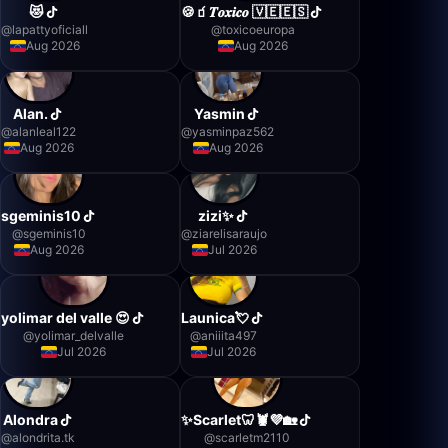
😻
🍪🧃𝑻𝒐𝒙𝒊𝒄𝒐 🇻🇪🇪🇸
@
lapattyoficiall
@
toxicoeuropa
Aug 2026
Aug 2026
Alan.
Yasmin
@
alanleal122
@
yasminpaz562
Aug 2026
Aug 2026
sgeminis10
zizi✨
@
sgeminis10
@
ziarelisaraujo
Aug 2026
Jul 2026
yolimar del valle 😍
Launica💘
@
yolimar_delvalle
@
aniiita497
Jul 2026
Jul 2026
Alondra
✨Scarlet🦷🦞💜🏡
@
alondrita.tk
@
scarletm2110