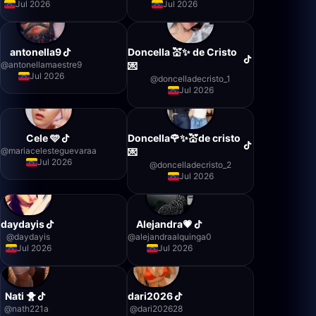
Jul 2026
Jul 2026
antonella9
Doncella 💒✨️ de Cristo
@
antonellamaestre9
💌
Jul 2026
@
doncelladecristo_1
Jul 2026
Cele 🩵
Doncella🌹✨️💒de cristo
@
mariacelesteguevaraa
💌
Jul 2026
@
doncelladecristo_2
Jul 2026
daydayis
Alejandra💗
@
daydayis
@
alejandraalquinga0
Jul 2026
Jul 2026
Nati 🐥
dari2026
@
nath221a
@
dari202628