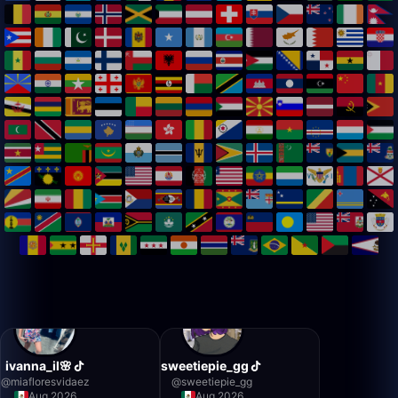
ivanna_il🌸
sweetiepie_gg
@
miafloresvidaez
@
sweetiepie_gg
Aug 2026
Aug 2026