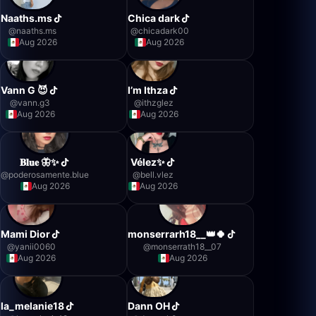
Naaths.ms
Chica dark
@
naaths.ms
@
chicadark00
Aug 2026
Aug 2026
Vann G 😈
I’m Ithza
@
vann.g3
@
ithzglez
Aug 2026
Aug 2026
𝐁𝐥𝐮𝐞 🦋✨
Vélez✨
@
poderosamente.blue
@
bell.vlez
Aug 2026
Aug 2026
Mami Dior
monserrarh18__👑🍀
@
yanii0060
@
monserrath18__07
Aug 2026
Aug 2026
la_melanie18
Dann OH