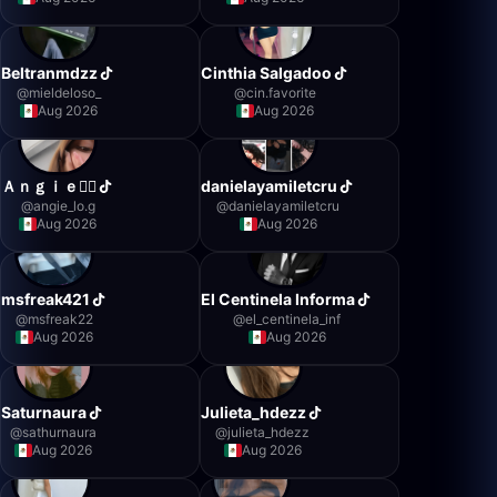
Beltranmdzz
Cinthia Salgadoo
@
mieldeloso_
@
cin.favorite
Aug 2026
Aug 2026
Ａｎｇｉｅ🧚‍♀️
danielayamiletcru
@
angie_lo.g
@
danielayamiletcru
Aug 2026
Aug 2026
msfreak421
El Centinela Informa
@
msfreak22
@
el_centinela_inf
Aug 2026
Aug 2026
Saturnaura
Julieta_hdezz
@
sathurnaura
@
julieta_hdezz
Aug 2026
Aug 2026