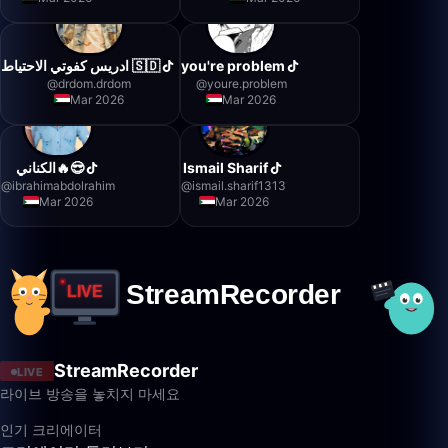
ادريس كفوتي الاحتياط 🇸🇩
you're problem
@
drdom.drdom
@
youre.problem
Mar 2026
Mar 2026
الكناني🔥😎
Ismail Sharif
@
ibrahimabdolrahim
@
ismail.sharif1313
Mar 2026
Mar 2026
StreamRecorder
LIVE
라이브 방송을 놓치지 마세요
인기 크리에이터