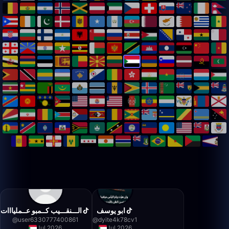
ابو يوسف
الـــنقـــيب كــمبو عــمليااات
@
user6330777400861
@
dyite4k78cv1
Jul 2026
Jul 2026