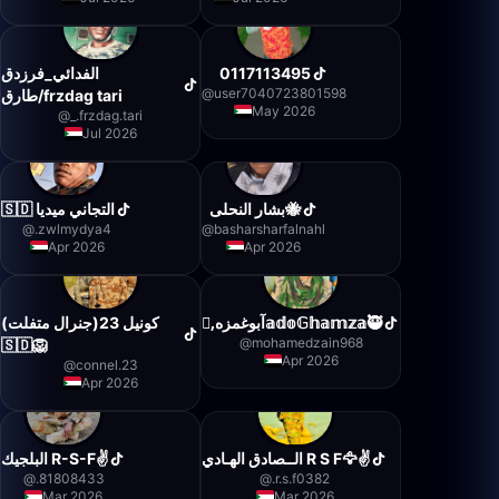
الفدائي_فرزدق
0117113495
@
user7040723801598
طارق/frzdag tari
May 2026
@
_.frzdag.tari
Jul 2026
بشار النحلى🐝
🇸🇩 التجاني ميديا
@
.zwlmydya4
@
basharsharfalnahl
Apr 2026
Apr 2026
,ِآبوغمزه𝕒𝕕𝕠𝔾𝕙𝕒𝕞𝕫𝕒🥷
كونيل 23(جنرال متفلت)
@
mohamedzain968
🇸🇩🦁
Apr 2026
@
connel.23
Apr 2026
الــصادق الهـادي R S F🦅✌
البلجيك R-S-F✌️
@
.81808433
@
.r.s.f0382
Mar 2026
Mar 2026