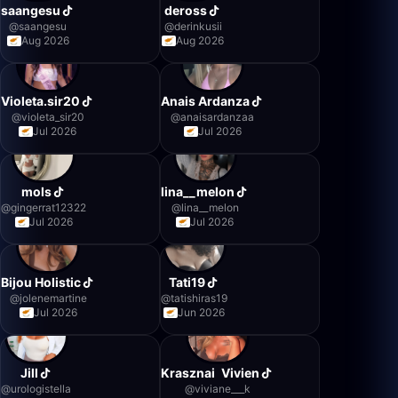
saangesu
deross
@
saangesu
@
derinkusii
Aug 2026
Aug 2026
Violeta.sir20
Anais Ardanza
@
violeta_sir20
@
anaisardanzaa
Jul 2026
Jul 2026
mols
lina__melon
@
gingerrat12322
@
lina__melon
Jul 2026
Jul 2026
Bijou Holistic
Tati19
@
jolenemartine
@
tatishiras19
Jul 2026
Jun 2026
Jill
Krasznai Vivien
@
urologistella
@
viviane___k