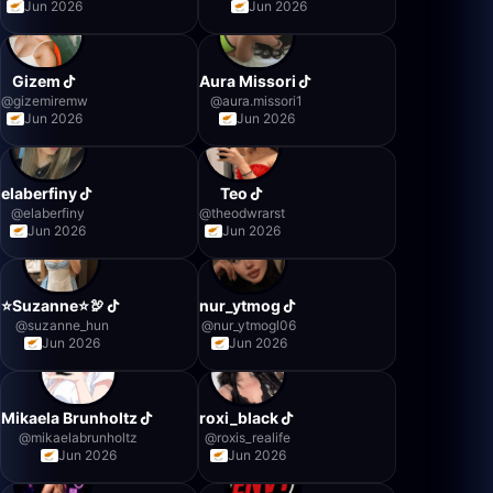
Jun 2026
Jun 2026
Gizem
Aura Missori
@
gizemiremw
@
aura.missori1
Jun 2026
Jun 2026
elaberfiny
Teo
@
elaberfiny
@
theodwrarst
Jun 2026
Jun 2026
⭐️Suzanne⭐️🦃
nur_ytmog
@
suzanne_hun
@
nur_ytmogl06
Jun 2026
Jun 2026
Mikaela Brunholtz
roxi_black
@
mikaelabrunholtz
@
roxis_realife
Jun 2026
Jun 2026