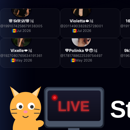
🌸𝒢𝒪𝑅𝒟𝐼🌸
Violetta🫦
16k
@
1991074258679138305
@
2011490382825728001
@
191
Jul 2026
Jul 2026
Vixelle💋
💛Polinka 💛🥹
9k
@
1927080765634191361
@
1781788622539754497
@
196
May 2026
May 2026