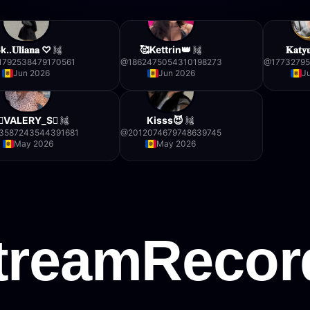
..𝐔𝐥𝐢𝐚𝐧𝐚 ♡
🥰Kettrin👑
𝐊𝐚𝐭𝐲
1792538479170561
@
1862475054310198273
@
1773279
Jun 2026
Jun 2026
J
🫟VALERY_S🫟
Kisss😈
3587243544391681
@
2012074679748639745
May 2026
May 2026