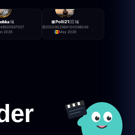
𝐬𝐡𝐤𝐚
🎀Polli21❤️‍🔥
548935597057
@
2000902984100098049
un 2026
May 2026