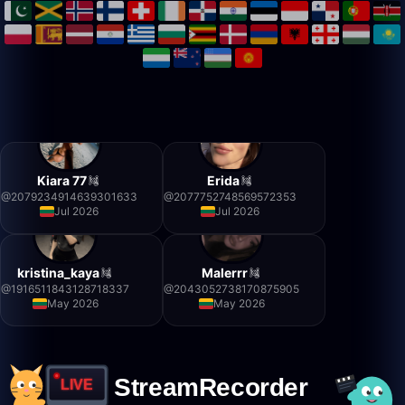
Kiara 77
Erida
@
2079234914639301633
@
2077752748569572353
Jul 2026
Jul 2026
kristina_kaya
Malerrr
@
1916511843128718337
@
2043052738170875905
May 2026
May 2026