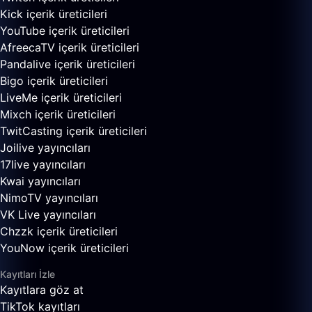
Kick içerik üreticileri
YouTube içerik üreticileri
AfreecaTV içerik üreticileri
Pandalive içerik üreticileri
Bigo içerik üreticileri
LiveMe içerik üreticileri
Mixch içerik üreticileri
TwitCasting içerik üreticileri
Joilive yayıncıları
17live yayıncıları
Kwai yayıncıları
NimoTV yayıncıları
VK Live yayıncıları
Chzzk içerik üreticileri
YouNow içerik üreticileri
Kayıtları İzle
Kayıtlara göz at
TikTok kayıtları