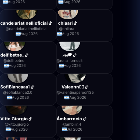
Aug 2026
Aug 2026
candelariatinellioficial
chiaari
@
candelariatinellioficial
@
chiiara._
Aug 2026
Aug 2026
delfibetne_
𝓻𝓮𝓮🖤
@
delfibetne_
@
rena_fornes5
Aug 2026
Aug 2026
SofiBlancaaa1
Valennn❤️‍🔥
@
sofiablanca2.0
@
valentinaparodi135
Aug 2026
Aug 2026
Vitto Giorgio
Ámbarrocio
@
vitto.giorgio
@
ambiiir_4
Aug 2026
Jul 2026