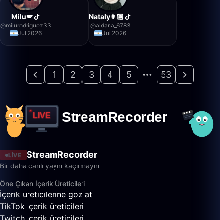
Milu🪽
Nataly👩🏼
@
milurodriguez33
@
aldana_6783
Jul 2026
Jul 2026
1
2
3
4
5
53
StreamRecorder
LIVE
Bir daha canlı yayın kaçırmayın
Öne Çıkan İçerik Üreticileri
İçerik üreticilerine göz at
TikTok içerik üreticileri
Twitch içerik üreticileri