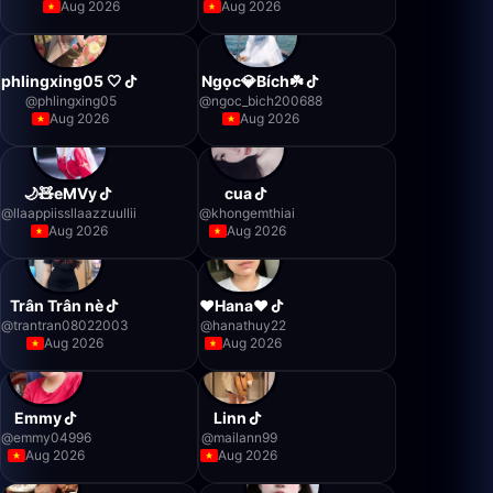
Aug 2026
Aug 2026
phlingxing05 🤍
Ngọc💎Bích☘️
@
phlingxing05
@
ngoc_bich200688
Aug 2026
Aug 2026
🌙🧸eMVy
cua
@
llaappiissllaazzuullii
@
khongemthiai
Aug 2026
Aug 2026
Trân Trân nè
❤️Hana❤️
@
trantran08022003
@
hanathuy22
Aug 2026
Aug 2026
Emmy
Linn
@
emmy04996
@
mailann99
Aug 2026
Aug 2026