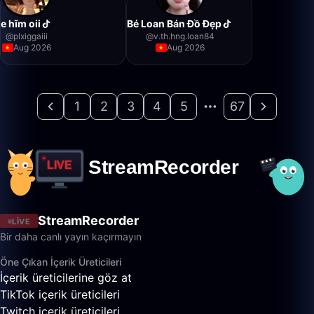
e hĩm oii
Bé Loan Bán Đồ Đẹp
@
plxiggaiii
@
v.th.hng.loan84
Aug 2026
Aug 2026
1
2
3
4
5
67
StreamRecorder
LIVE
Bir daha canlı yayın kaçırmayın
Öne Çıkan İçerik Üreticileri
İçerik üreticilerine göz at
TikTok içerik üreticileri
Twitch içerik üreticileri