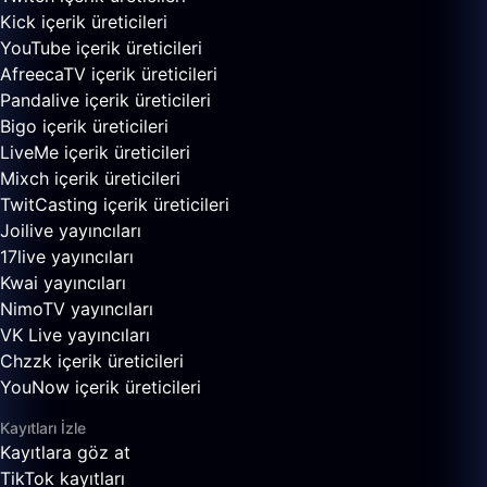
Kick içerik üreticileri
YouTube içerik üreticileri
AfreecaTV içerik üreticileri
Pandalive içerik üreticileri
Bigo içerik üreticileri
LiveMe içerik üreticileri
Mixch içerik üreticileri
TwitCasting içerik üreticileri
Joilive yayıncıları
17live yayıncıları
Kwai yayıncıları
NimoTV yayıncıları
VK Live yayıncıları
Chzzk içerik üreticileri
YouNow içerik üreticileri
Kayıtları İzle
Kayıtlara göz at
TikTok kayıtları