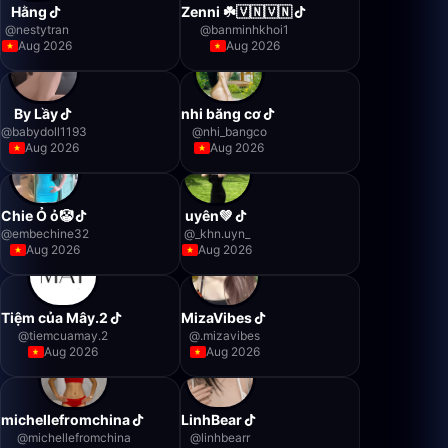
Hằng
Zenni ☘️🇻🇳🇻🇳
@
nestytran
@
banminhkhoi1
Aug 2026
Aug 2026
By Lầy
nhi băng cơ
@
babydoll1193
@
nhi_bangco
Aug 2026
Aug 2026
Chie Ỏ ỏ🤡
uyên💚
@
embechine32
@
_khn.uyn_
Aug 2026
Aug 2026
Tiệm của Mây.2
MizaVibes
@
tiemcuamay.2
@
.mizavibes
Aug 2026
Aug 2026
michellefromchina
LinhBear
@
michellefromchina
@
linhbearr