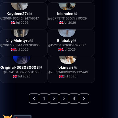
Kaydeee27x
leishalee
@
2069493242491759617
@
2077373153077219329
Jul 2026
Jul 2026
Lily McIntyre
Ellababy
@
2067728844223780865
@
1522318636854629377
Jul 2026
Jul 2026
Original-368080603
okinsari
@
1894164387215811585
@
2051348090205032449
Jul 2026
Jul 2026
1
2
3
4