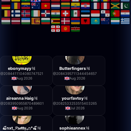
ebonymayy
Butterfingers
@
2084411104080747521
@
2084395711344454657
Aug 2026
Aug 2026
aireanna Haig
yourfavtoy
@
2083950955870489601
@
2082533253515403265
Aug 2026
Jul 2026
🍒nxt_𝓟ɹ𝒆ŧŧγₒ𝚗ᵉ🍒
sophieannex