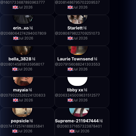
@
1601733687893963777
@
2081486795702209537
Jul 2026
Jul 2026
erin..xo
Starlett
@
2068064274294007809
@
2080879822709251073
Jul 2026
Jul 2026
bella_3828
Laurie Townsend
@
2080145819135958017
@
2079156088241303553
Jul 2026
Jul 2026
mayaia
libby xx
@
2079322526224120833
@
2063245009631512577
Jul 2026
Jul 2026
popsicle
Supreme-211947444
@
2074172574188835841
@
2060371657323878401
Jul 2026
Jul 2026