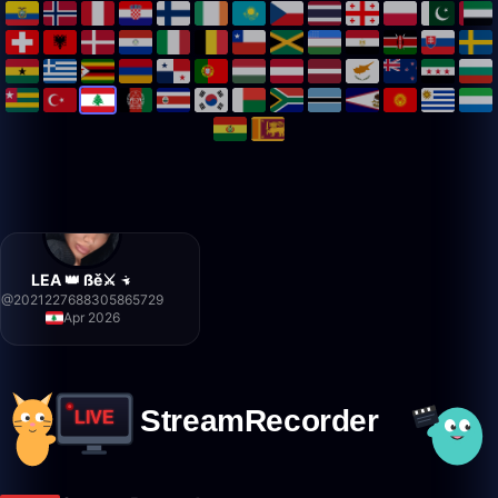
LEA 👑 ßě⚔️
@
2021227688305865729
Apr 2026