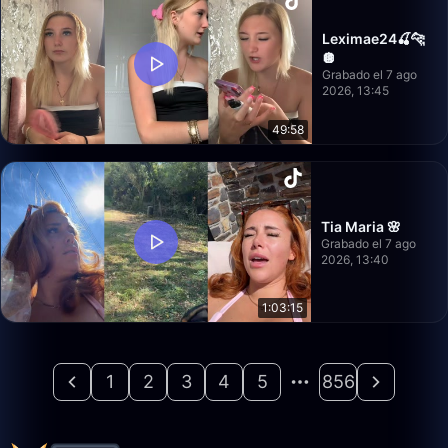
Leximae24🍒🐆
🪩
Grabado el 7 ago
2026, 13:45
49:58
Tia Maria 🌸
Grabado el 7 ago
2026, 13:40
1:03:15
1
2
3
4
5
856