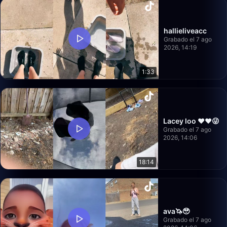
hallieliveacc
Grabado el 7 ago
2026, 14:19
1:33
Lacey loo ❤️❤️😜
Grabado el 7 ago
2026, 14:06
18:14
ava🦄🥹
Grabado el 7 ago