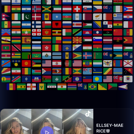
ELLSEY-MAE
RICE🌸