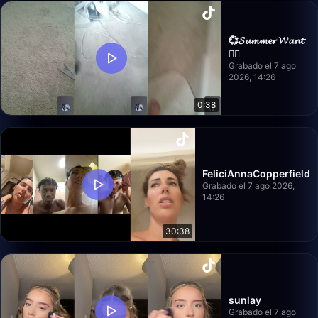
💞𝓢𝓾𝓶𝓶𝓮𝓻 𝓦𝓪𝓷𝓽
❤️‍🔥
Grabado el 7 ago
2026, 14:26
0:38
FeliciAnnaCopperfield
Grabado el 7 ago 2026,
14:26
30:38
sunlay
Grabado el 7 ago