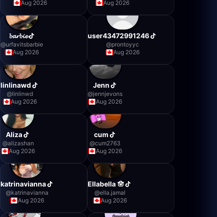
Aug 2026
Aug 2026
𝓫𝓪𝓻𝓫𝓲𝓮
user43472991246
@
urfavitsbarbie
@
prontoyyc
Aug 2026
Aug 2026
linlinawd
Jenn
@
linlinwd
@
jennjevons
Aug 2026
Aug 2026
Aliza
cum
@
alizashan
@
cum2763
Aug 2026
Aug 2026
katrinavianna
Ellabella 🪬
@
katrinavianna
@
ella.jamal
Aug 2026
Aug 2026