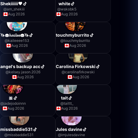
Shekiiiiii🖤
white
@
am_shekiii
@
wskobk5
Aug 2026
Aug 2026
🦄🧁𝓴𝓪𝓲𝓵𝓮𝓮🧁🦄
touchmyburrito
@
kaileeee153
@
touchmyburrito
Aug 2026
Aug 2026
angel's backup acc
Carolina Firkowski
@
kelsey.jason.2026
@
carolinafirkowski
Aug 2026
Aug 2026
🎀
tait
@
jadejodoinnn
@
taittt_
Aug 2026
Aug 2026
missbaddie531
Jules davine
@
missbaddie531
@
imjulesdavine