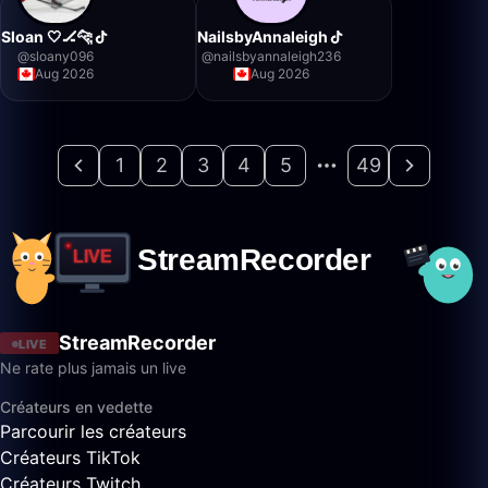
Sloan 🤍🏒🐆
NailsbyAnnaleigh
@
sloany096
@
nailsbyannaleigh236
Aug 2026
Aug 2026
1
2
3
4
5
49
StreamRecorder
LIVE
Ne rate plus jamais un live
Créateurs en vedette
Parcourir les créateurs
Créateurs TikTok
Créateurs Twitch