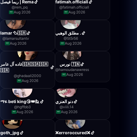
ريما فيصل | Rema
fatimah.officiall
@
rem_pq
@
fatimah.officiall
Aug 2026
Aug 2026
lamar 🦆🇸🇦
مطلق الوهبي .
@
lamarsultantv
@
5t5r56
Aug 2026
Aug 2026
نورس 🇹🇳
غاده آل عامر🇸🇦🇸🇦🇸🇦
@
hamoudanawress
🇸🇦
Aug 2026
@
ghadaali2000
Aug 2026
ማዬ beti king😘👑🙋
دنو العنزي
@
hgffbb3
@
viili.14
Aug 2026
Aug 2026
goth_jpg
❌erroroccured❌