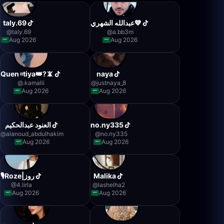
taly.69
عبدالله الشهري💙
@
taly.69
@
a.bb3m
Aug 2026
Aug 2026
Quen።tiya👑?📵
naya
@
.kamalii
@
justnaya_8
Aug 2026
Aug 2026
العنود عبدالحكيم
no.ny335
@
alanoud_abdulhakim
@
no.ny335
Aug 2026
Aug 2026
🎙️Roze|روز
Malika
@
4.lirla
@
lashelha2
Aug 2026
Aug 2026