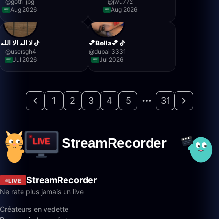
@
goth_jpg
@
jwu772
Aug 2026
Aug 2026
لا اله الا الله
💕Bella💕
@
usersgh4
@
dubai_3331
Jul 2026
Jul 2026
1
2
3
4
5
31
StreamRecorder
LIVE
Ne rate plus jamais un live
Créateurs en vedette