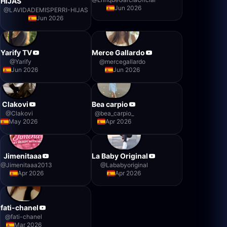
HIJAS
Jun 2026
@
LAVIDADEMISPERRI-HIJAS
Jun 2026
Yarify TV
Merce Gallardo
@
Yarify
@
mercegallardo
Jun 2026
Jun 2026
Clakovi
Bea carpio
@
Clakovi
@
bea_carpio_
May 2026
Apr 2026
Jimenitaaa
La Baby Original
@
Jimenitaaa2013
@
Lababyoriginal
Apr 2026
Apr 2026
fati-chanel
@
fati-chanel
Mar 2026