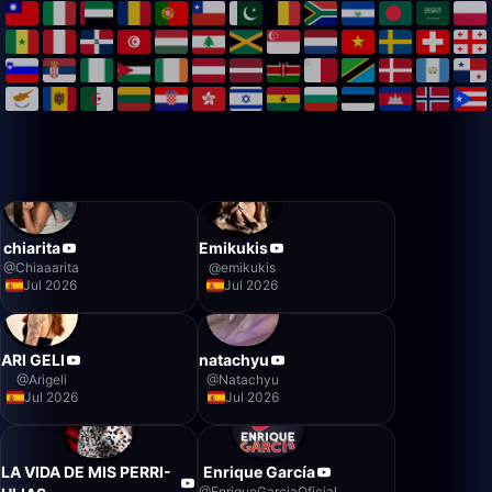
chiarita
Emikukis
@
Chiaaarita
@
emikukis
Jul 2026
Jul 2026
ARI GELI
natachyu
@
Arigeli
@
Natachyu
Jul 2026
Jul 2026
LA VIDA DE MIS PERRI-
Enrique García
@
EnriqueGarciaOficial