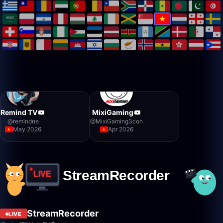
Remind TV
MixiGaming
@
remindne
@
MixiGaming3con
May 2026
Apr 2026
StreamRecorder
LIVE