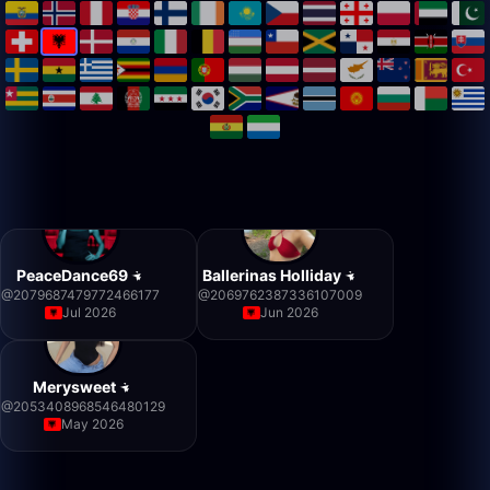
PeaceDance69
Ballerinas Holliday
@
2079687479772466177
@
2069762387336107009
Jul 2026
Jun 2026
Merysweet
@
2053408968546480129
May 2026