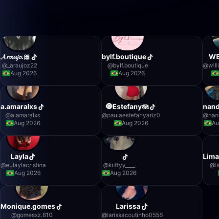
𝓐𝓻𝓪𝓾𝓳𝓸.🎀
bylf.boutique
WB
@
_araujoz22
@
bylf.boutique
@
wil
Aug 2026
Aug 2026
a.amaralxs
🧿Estefany🪼
nan
@
a.amaralxs
@
paulaestefanyariz0
@
nan
Aug 2026
Aug 2026
Au
Layla
￴ ￴ ￴ ￴ ￴ ￴ ￴ ￴ ￴
Lim
@
eulaylacristina
@
kiittyy____
@
l
Aug 2026
Aug 2026
Monique.gomes
Larissa
@
gomesxz.810
@
larissacoutinho0556