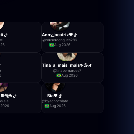
ti
Anny_beatriz❤️
ati
@
rouserodrigues286
026
Aug 2026
Tina_a_mais_mais✨🐚
o
@
tinabernardes7
6
Aug 2026
 🍫🐆☕️
Bia🤎
slalai
@
byachocolate
 2026
Aug 2026