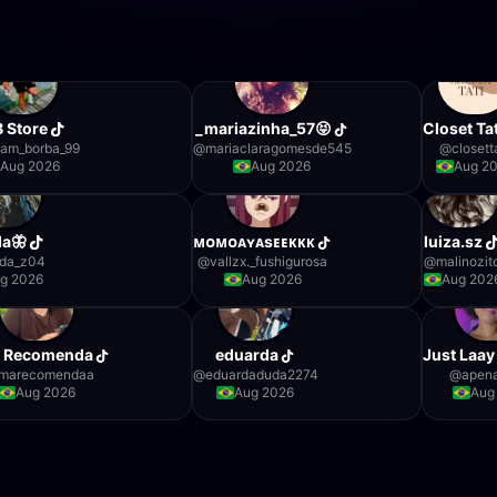
 Store
_mariazinha_57😝
Closet Tat
liam_borba_99
@
mariaclaragomesde545
@
closett
Aug 2026
Aug 2026
Aug 2
da🦋
ᴍᴏᴍᴏᴀʏᴀsᴇᴇᴋᴋᴋ
luiza.sz
da_z04
@
vallzx._fushigurosa
@
malinozit
g 2026
Aug 2026
Aug 202
a Recomenda
eduarda
Just Laay
imarecomendaa
@
eduardaduda2274
@
apena
Aug 2026
Aug 2026
Aug