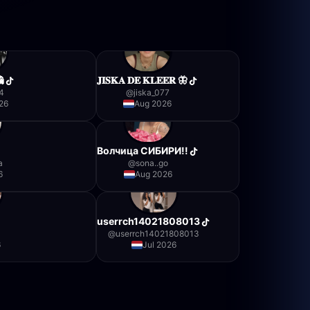

𝐉𝐈𝐒𝐊𝐀 𝐃𝐄 𝐊𝐋𝐄𝐄𝐑 🦋
x4
@
jiska_077
26
Aug 2026
Волчица СИБИРИ!!
a
@
sona..go
6
Aug 2026
userrch14021808013
@
userrch14021808013
6
Jul 2026