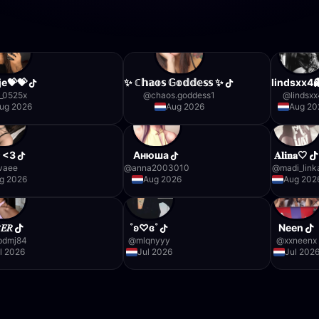
je💝💝
✨️ ℂ𝕙𝕒𝕠𝕤 𝔾𝕠𝕕𝕕𝕖𝕤𝕤 ✨️
lindsxx4
_0525x
@
chaos.goddess1
@
lindsx
ug 2026
Aug 2026
Aug 20
𝒆 <3
Анюша
𝐀𝐥𝐢𝐧𝐚🤍
.vaee
@
anna2003010
@
madi_link
g 2026
Aug 2026
Aug 202
𝐸𝑅
˚ʚ♡ɞ˚
Neen
bdmj84
@
mlqnyyy
@
xxneenx
l 2026
Jul 2026
Jul 202