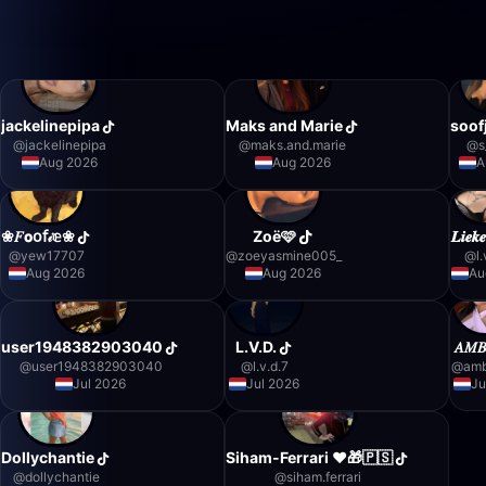
jackelinepipa
Maks and Marie
soof
@
jackelinepipa
@
maks.and.marie
@
s
Aug 2026
Aug 2026
A
❀𝐹𝗼𝗈𝖿𝒾𝕖❀
Zoë🩷
𝑳𝒊𝒆
@
yew17707
@
zoeyasmine005_
@
l
Aug 2026
Aug 2026
Au
user1948382903040
L.V.D.
𝐴𝑀𝐵
@
user1948382903040
@
l.v.d.7
@
am
Jul 2026
Jul 2026
Ju
Dollychantie
Siham-Ferrari ❤️🎁🇵🇸
@
dollychantie
@
siham.ferrari