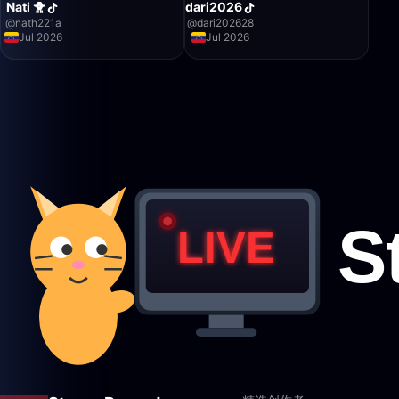
Nati 🐥
dari2026
@
nath221a
@
dari202628
Jul 2026
Jul 2026