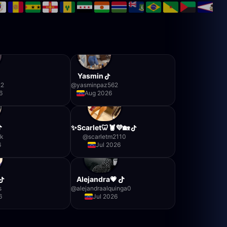
Yasmin
22
@
yasminpaz562
6
Aug 2026
✨Scarlet🦷🦞💜🏡
tk
@
scarletm2110
6
Jul 2026
Alejandra💗
s
@
alejandraalquinga0
6
Jul 2026