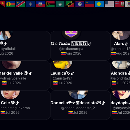
😻
🍪🧃𝑻𝒐𝒙𝒊𝒄𝒐 🇻🇪🇪🇸
Alan.
ttyoficiall
@
toxicoeuropa
@
alanleal1
ug 2026
Aug 2026
Aug 202
ar del valle 😍
Launica💘
Alondra
yolimar_delvalle
@
aniiita497
@
alondrita.
Jul 2026
Jul 2026
Jul 202
Cele 🩵
Doncella🌹✨️💒de cristo💌
daydayis
iacelesteguevaraa
@
doncelladecristo_2
@
daydayi
Jul 2026
Jul 2026
Jul 202