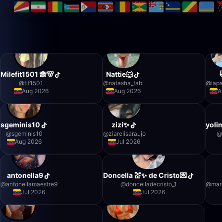
Milefit1501 🙈🐻
Nattie🐺
@
fit1501
@
natasha_fabi
@
lapa
Aug 2026
Aug 2026
A
sgeminis10
zizi✨
yolim
@
sgeminis10
@
ziarelisaraujo
@
Aug 2026
Jul 2026
antonella9
Doncella 💒✨️ de Cristo💌
@
antonellamaestre9
@
doncelladecristo_1
@
mar
Jul 2026
Jul 2026