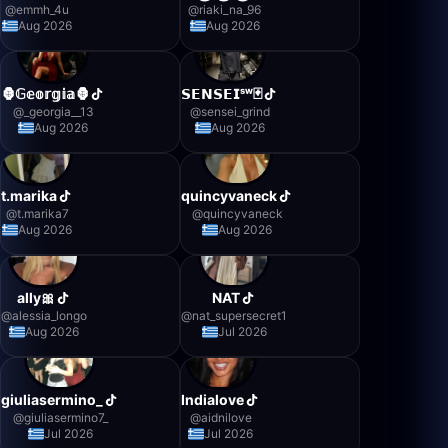
@
emmh_4u
@
riaki_na_96
Aug 2026
Aug 2026
🦍𝔾𝕖𝕠𝕣𝕘𝕚𝕒🦍
𝗦𝗘𝗡𝗦𝗘𝗜ˢʷ🃏
@
_georgia__13
@
sensei_grind
Aug 2026
Aug 2026
t.marika
quincyvaneck
@
t.marika7
@
quincyvaneck
Aug 2026
Aug 2026
ally🎀
NAT
@
alessia_longo
@
nat_supersecret1
Aug 2026
Jul 2026
giuliasermino_
Indialove
@
giuliasermino7_
@
aidnilove
Jul 2026
Jul 2026