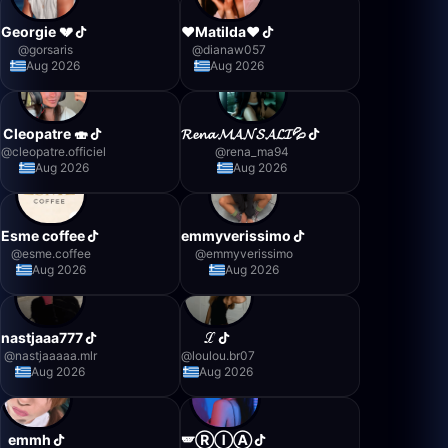
Georgie 💔
❤️Matilda❤️
@
gorsaris
@
dianaw057
Aug 2026
Aug 2026
Cleopatre 🍣
𝓡𝓮𝓷𝓪 𝓜𝓐𝓝𝓢𝓐𝓛𝓘💦
@
cleopatre.officiel
@
rena_ma94
Aug 2026
Aug 2026
Esme coffee
emmyverissimo
@
esme.coffee
@
emmyverissimo
Aug 2026
Aug 2026
nastjaaa777
ℒ
@
nastjaaaaa.mlr
@
loulou.br07
Aug 2026
Aug 2026
emmh
🪽ⓇⒾⒶ