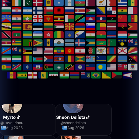
Myrto
Sheōn Delísta
@
kavourinou
@
sheondelista
Aug 2026
Aug 2026