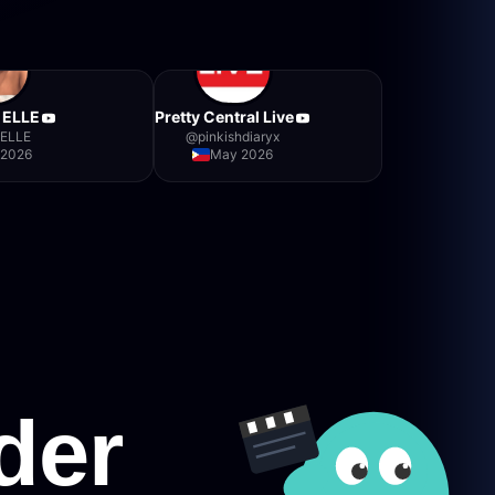
 ELLE
Pretty Central Live
yELLE
@
pinkishdiaryx
 2026
May 2026