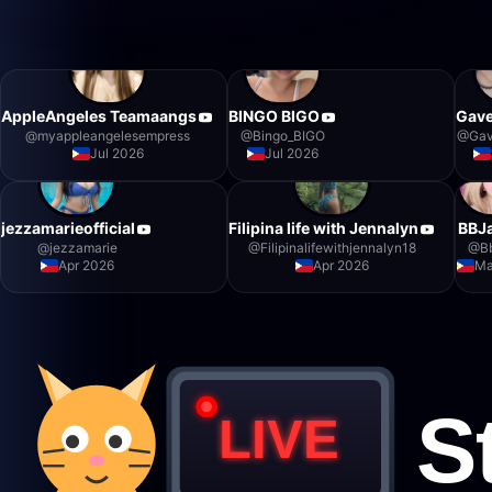
AppleAngeles Teamaangs
BINGO BIGO
Gave
@
myappleangelesempress
@
Bingo_BIGO
@
Gav
Jul 2026
Jul 2026
jezzamarieofficial
Filipina life with Jennalyn
BBJ
@
jezzamarie
@
Filipinalifewithjennalyn18
@
B
Apr 2026
Apr 2026
Ma