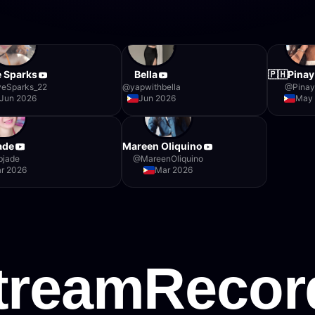
 Sparks
Bella
🇵🇭Pinay
eSparks_22
@
yapwithbella
@
Pina
Jun 2026
Jun 2026
May
ade
Mareen Oliquino
bjade
@
MareenOliquino
r 2026
Mar 2026